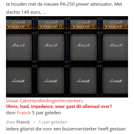
te houden met de nieuwe PA-250 power attenuator. Met
slechts 149 euro, …
Gitaar Cabs
Handleidingen
Versterkers
Ohms, load, impedance, waar gaat dit allemaal over?
door
Franck
5 jaar geleden
door
Franck
5 jaar geleden
Iedere gitarist die voor een buizenversterker heeft gestaan