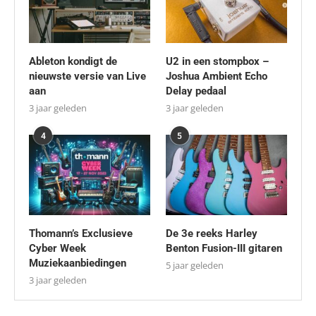
Ableton kondigt de
U2 in een stompbox –
nieuwste versie van Live
Joshua Ambient Echo
aan
Delay pedaal
3 jaar geleden
3 jaar geleden
4
5
Thomann’s Exclusieve
De 3e reeks Harley
Cyber Week
Benton Fusion-III gitaren
Muziekaanbiedingen
5 jaar geleden
3 jaar geleden