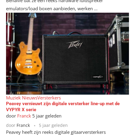
Behalve dat ze een reeks hardware luidspreker
emulators/load boxen aanbieden, werken …
Muziek Nieuws
Versterkers
Peavey vernieuwt zijn digitale versterker line-up met de
VYPYR X serie
door
Franck
5 jaar geleden
door
Franck
5 jaar geleden
Peavey heeft zijn reeks digitale gitaarversterkers