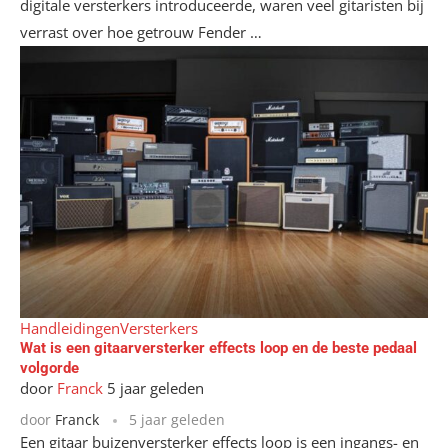
digitale versterkers introduceerde, waren veel gitaristen bij
verrast over hoe getrouw Fender …
Handleidingen
Versterkers
Wat is een gitaarversterker effects loop en de beste pedaal
volgorde
door
Franck
5 jaar geleden
door
Franck
5 jaar geleden
Een gitaar buizenversterker effects loop is een ingangs- en