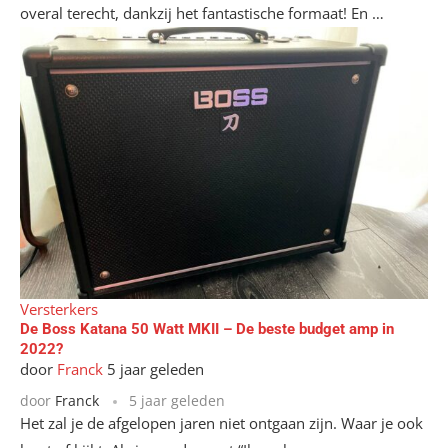
overal terecht, dankzij het fantastische formaat! En …
Versterkers
De Boss Katana 50 Watt MKII – De beste budget amp in
2022?
door
Franck
5 jaar geleden
door
Franck
5 jaar geleden
Het zal je de afgelopen jaren niet ontgaan zijn. Waar je ook