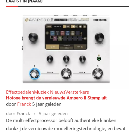
LAATST IN {NAAM}
Effectpedalen
Muziek Nieuws
Versterkers
Hotone brengt de vernieuwde Ampero II Stomp uit
door
Franck
5 jaar geleden
door
Franck
5 jaar geleden
De multi-effectprocessor belooft authentieke klanken
dankzij de vernieuwde modelleringstechnologie, en bevat