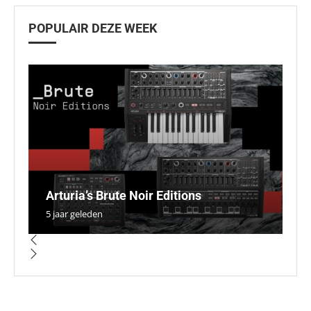
POPULAIR DEZE WEEK
R
U
Arturia’s Brute Noir Editions
N
u
m
S
5 jaar geleden
4 
4 
4 
5 