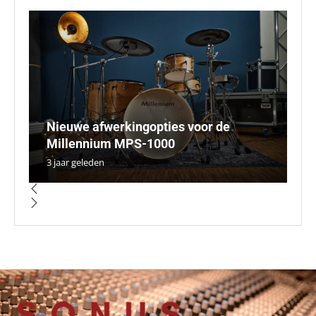
Nieuwe afwerkingopties voor de
La
Bl
T
Millennium MPS-1000
m
D
h
ed
3 jaar geleden
5 
5 
5 
5 