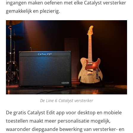
ingangen maken oefenen met elke Catalyst versterker
gemakkelijk en plezierig.
De Line 6 Catalyst versterker
De gratis Catalyst Edit app voor desktop en mobiele
toestellen maakt meer personalisatie mogelijk,
waaronder diepgaande bewerking van versterker- en