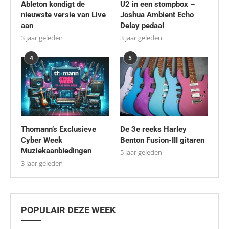
Ableton kondigt de
U2 in een stompbox –
nieuwste versie van Live
Joshua Ambient Echo
aan
Delay pedaal
3 jaar geleden
3 jaar geleden
4
5
Thomann’s Exclusieve
De 3e reeks Harley
Cyber Week
Benton Fusion-III gitaren
Muziekaanbiedingen
5 jaar geleden
3 jaar geleden
POPULAIR DEZE WEEK