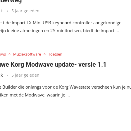
nderweg
ck
5 jaar geleden
eft de Impact LX Mini USB keyboard controller aangekondigd.
ijn kleine afmetingen en 25 minitoetsen, biedt de Impact …
uws
Muzieksoftware
Toetsen
uwe Korg Modwave update- versie 1.1
ck
5 jaar geleden
 Builder die onlangs voor de Korg Wavestate verscheen kun je n
iken met de Modwave, waarin je …