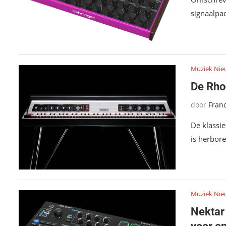
signaalpad
Muziek Nie
De Rho
door
Fran
De klassi
is herbore
Muziek Nie
Nektar