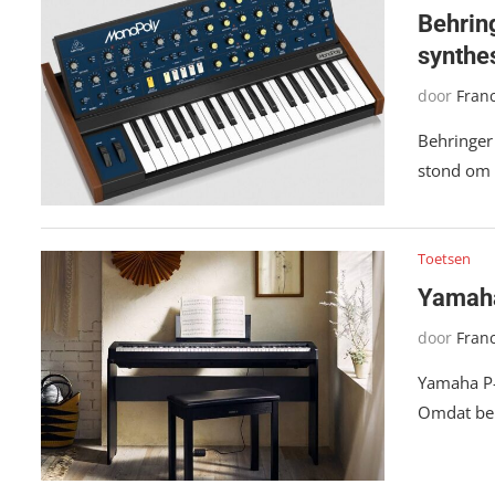
Behrin
synthe
door
Fran
Behringer 
stond om 
Toetsen
Yamaha
door
Fran
Yamaha P-
Omdat bei