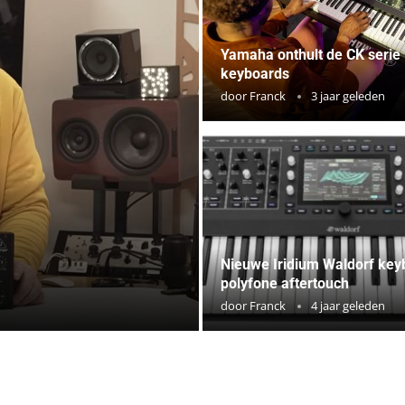
Yamaha onthult de CK serie
keyboards
door
Franck
3 jaar geleden
Nieuwe Iridium Waldorf key
polyfone aftertouch
door
Franck
4 jaar geleden