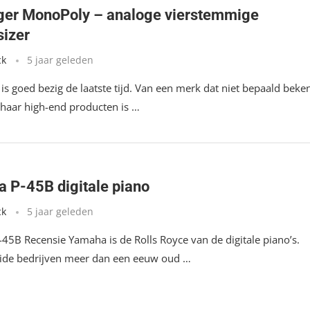
ger MonoPoly – analoge vierstemmige
sizer
ck
5 jaar geleden
is goed bezig de laatste tijd. Van een merk dat niet bepaald beke
haar high-end producten is …
 P-45B digitale piano
ck
5 jaar geleden
45B Recensie Yamaha is de Rolls Royce van de digitale piano’s.
de bedrijven meer dan een eeuw oud …