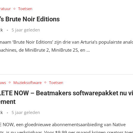
ratuur
Toetsen
’s Brute Noir Editions
ck
5 jaar geleden
aam ‘Brute Noir Editions’ zijn drie van Arturia’s populairste anal
achines, de MiniBrute 2, MiniBrute 2S, en …
uws
Muzieksoftware
Toetsen
TE NOW – Beatmakers softwarepakket nu v
ement
ck
5 jaar geleden
 NOW, een gloednieuwe abonnementsaanbieding van Native
ts, is nu verkrijgbaar. Voor $9,99 per maand krijgen creators toe