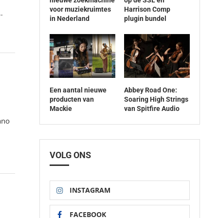
voor muziekruimtes
Harrison Comp
…
in Nederland
plugin bundel
Een aantal nieuwe
Abbey Road One:
producten van
Soaring High Strings
Mackie
van Spitfire Audio
ano
VOLG ONS
INSTAGRAM
FACEBOOK