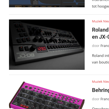
tot hoogw
Muziek Nie
Roland
en JX-
door
Fran
Roland in
van bouti
Muziek Nie
Behrin
door
Fran
Omschreve