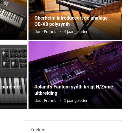
Oberheim introduceert de analoge
OB-X8 polysynth
door
Franck
4 jaar geleden
board met
Roland’s Fantom synth krijgt N/Zyme
uitbreiding
door
Franck
5 jaar geleden
Zoeken