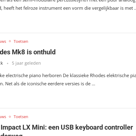
, heeft het felroze instrument een vorm die vergelijkbaar is met 
uws
Toetsen
des Mk8 is onthuld
ck
5 jaar geleden
eke electrische piano herboren De klassieke Rhodes elektrische pi
n. Net als de iconische eerdere versies is de …
uws
Toetsen
 Impact LX Mini: een USB keyboard controller