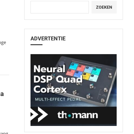
ZOEKEN
ADVERTENTIE
oge
ia
gang