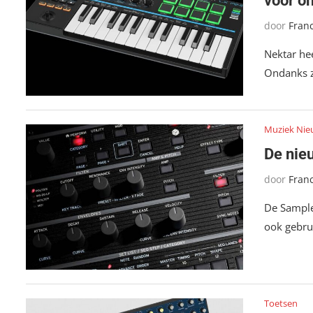
voor o
door
Fran
Nektar he
Ondanks z
Muziek Nie
De nie
door
Fran
De Sample
ook gebru
Toetsen