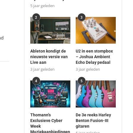
5 jaar geleden
2
3
nd
Ableton kondigt de
U2 in een stompbox
nieuwste versie van
– Joshua Ambient
Live aan
Echo Delay pedaal
3 jaar geleden
3 jaar geleden
4
5
Thomann’s
De 3e reeks Harley
Exclusieve Cyber
Benton Fusion-III
Week
gitaren
Muziekaanbiedingen
5 jaar geleden