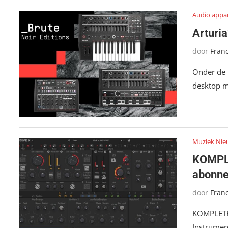
Audio appa
Arturia
door
Fran
Onder de n
desktop m
Muziek Nie
KOMPLE
abonn
door
Fran
KOMPLETE
Instrumen