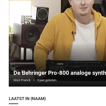
De Behringer Pro-800 analoge synth
door
Franck
3 jaar geleden
LAATST IN {NAAM}