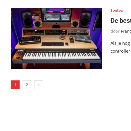
Toetsen
De bes
door
Fran
Als je nog
controller
1
2