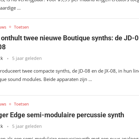
aardige …
uws
Toetsen
 onthult twee nieuwe Boutique synths: de JD-
08
ck
5 jaar geleden
troduceert twee compacte synths, de JD-08 en de JX-08, in hun li
que sound modules. Beide apparaten zijn …
uws
Toetsen
ger Edge semi-modulaire percussie synth
ck
5 jaar geleden
n als een semi-modulaire percussiesynth met een puur analoog