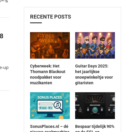
RECENTE POSTS
08
Cyberweek: Het
Guitar Days 2025:
ne-up
Thomann Blackout
het jaarlijkse
noodpakket voor
snoepwinkeltje voor
muzikanten
gitaristen
SonusPlaces.nl – dé
Bespaar tijdelijk 90%
nieuwe zoekmachine
op de SSL en