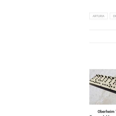
ARTURIA
D
Oberheim 