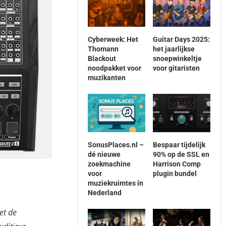
Cyberweek: Het
Guitar Days 2025:
Thomann
het jaarlijkse
Blackout
snoepwinkeltje
noodpakket voor
voor gitaristen
muzikanten
SonusPlaces.nl –
Bespaar tijdelijk
dé nieuwe
90% op de SSL en
zoekmachine
Harrison Comp
voor
plugin bundel
muziekruimtes in
Nederland
et de