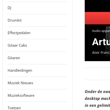
DJ
Drumkit
Audio appar
Effectpedalen
Artu
Gitaar Cabs
door
Franc
Gitaren
Handleidingen
Muziek Nieuws
Onder de naam
Muzieksoftware
desktop mach
in een gelimi
Toetsen