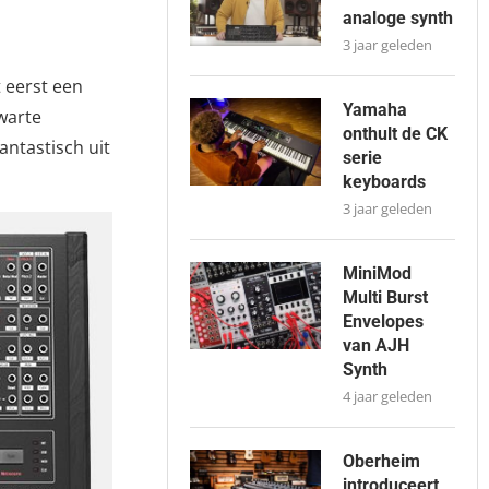
analoge synth
3 jaar geleden
t eerst een
Yamaha
warte
onthult de CK
antastisch uit
serie
keyboards
3 jaar geleden
MiniMod
Multi Burst
Envelopes
van AJH
Synth
4 jaar geleden
Oberheim
introduceert