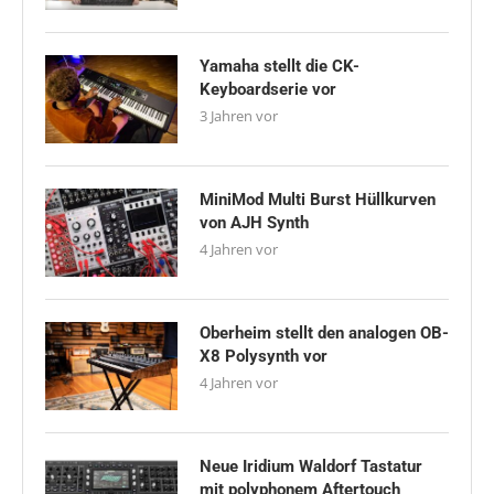
Yamaha stellt die CK-
Keyboardserie vor
3 Jahren vor
MiniMod Multi Burst Hüllkurven
von AJH Synth
4 Jahren vor
Oberheim stellt den analogen OB-
X8 Polysynth vor
4 Jahren vor
Neue Iridium Waldorf Tastatur
mit polyphonem Aftertouch