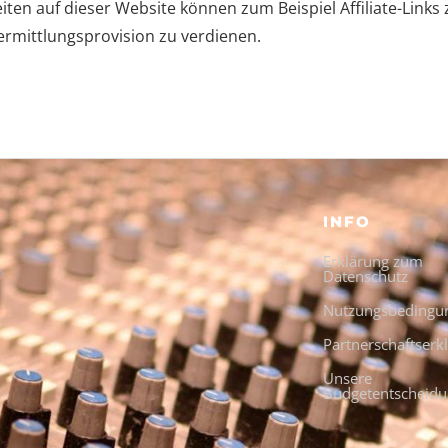
eiten auf dieser Website können zum Beispiel Affiliate-Lin
ermittlungsprovision zu verdienen.
INFO
Erklärung zum
Datenschutz
Nutzungsbedingu
Partnerschaftserk
Unsere
Budgetentscheid