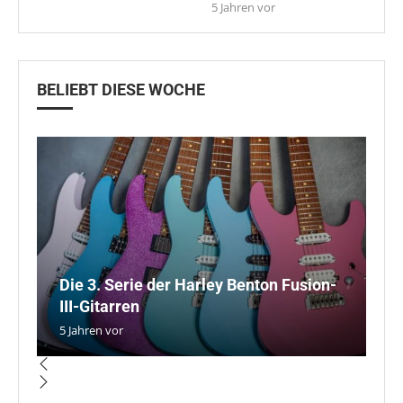
5 Jahren vor
BELIEBT DIESE WOCHE
Die 3. Serie der Harley Benton Fusion-
I
B
D
III-Gitarren
H
u
P
A
5 Jahren vor
5 
5 
5 
5 