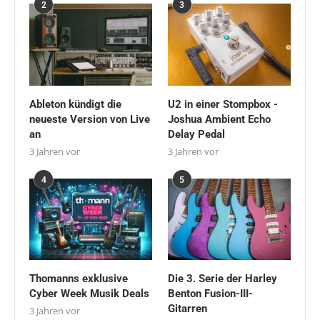
2
3
Ableton kündigt die
U2 in einer Stompbox -
neueste Version von Live
Joshua Ambient Echo
an
Delay Pedal
3 Jahren vor
3 Jahren vor
4
5
Thomanns exklusive
Die 3. Serie der Harley
Cyber Week Musik Deals
Benton Fusion-III-
Gitarren
3 Jahren vor