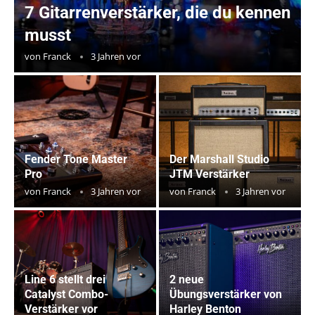
7 Gitarrenverstärker, die du kennen
musst
von
Franck
3 Jahren vor
Fender Tone Master
Der Marshall Studio
Pro
JTM Verstärker
von
Franck
3 Jahren vor
von
Franck
3 Jahren vor
Line 6 stellt drei
2 neue
Catalyst Combo-
Übungsverstärker von
Verstärker vor
Harley Benton