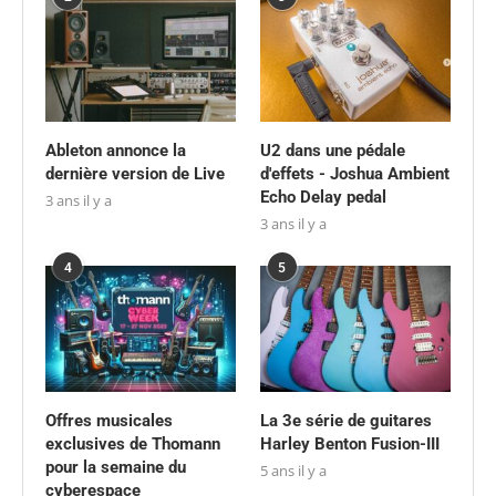
Ableton annonce la
U2 dans une pédale
dernière version de Live
d'effets - Joshua Ambient
Echo Delay pedal
3 ans il y a
3 ans il y a
4
5
Offres musicales
La 3e série de guitares
exclusives de Thomann
Harley Benton Fusion-III
pour la semaine du
5 ans il y a
cyberespace