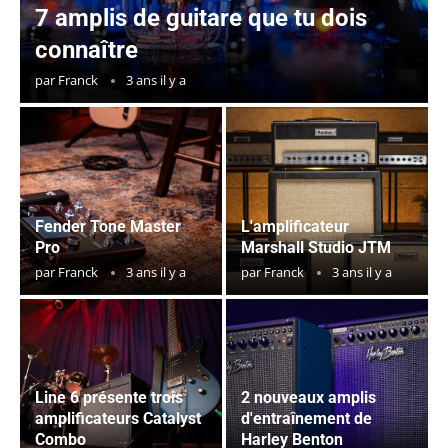
7 amplis de guitare que tu dois
connaître
par
Franck
3 ans il y a
Fender Tone Master
L'amplificateur
Pro
Marshall Studio JTM
par
Franck
3 ans il y a
par
Franck
3 ans il y a
Line 6 présente trois
2 nouveaux amplis
amplificateurs Catalyst
d'entraînement de
Combo
Harley Benton