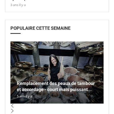
3 ans il y a
POPULAIRE CETTE SEMAINE
Remplacement des peaux de tambour
L
So
et accordage - court mais puissant...
d'
L
Si
C
5 ans il y a
5 a
4 a
5 a
3 a