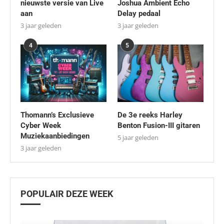
nieuwste versie van Live
Joshua Ambient Echo
aan
Delay pedaal
3 jaar geleden
3 jaar geleden
4
5
Thomann’s Exclusieve
De 3e reeks Harley
Cyber Week
Benton Fusion-III gitaren
Muziekaanbiedingen
5 jaar geleden
3 jaar geleden
POPULAIR DEZE WEEK