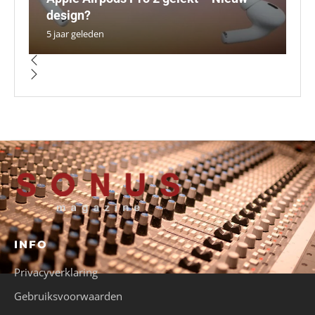
design?
T
E
ve
b
5 jaar geleden
5 
5 
5 
5 
INFO
Privacyverklaring
Gebruiksvoorwaarden