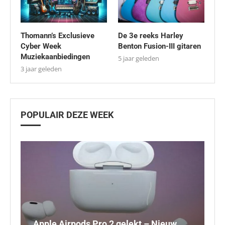
Thomann’s Exclusieve
De 3e reeks Harley
Cyber Week
Benton Fusion-III gitaren
Muziekaanbiedingen
5 jaar geleden
3 jaar geleden
POPULAIR DEZE WEEK
Apple Airpods Pro 2 gelekt – Nieuw
D
D
L