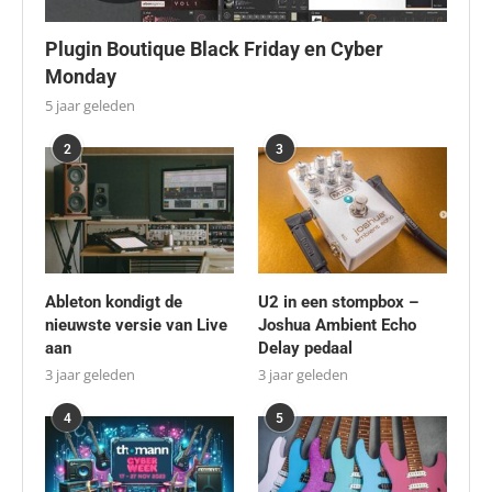
Plugin Boutique Black Friday en Cyber
Monday
5 jaar geleden
2
3
Ableton kondigt de
U2 in een stompbox –
nieuwste versie van Live
Joshua Ambient Echo
aan
Delay pedaal
3 jaar geleden
3 jaar geleden
4
5