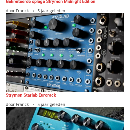
Gelimiteerde oplage Strymon Midnight Edition
door
Franck
5 jaar geleden
Strymon Starlab Eurorack
door
Franck
5 jaar geleden