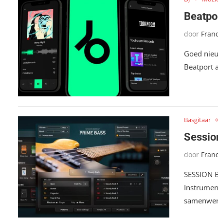
Beatpo
door
Fran
Goed nieu
Beatport 
Basgitaar
Sessio
door
Fran
SESSION B
Instrumen
samenwer