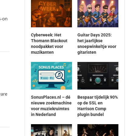
s-on
Cyberweek: Het
Guitar Days 2025:
Thomann Blackout
het jaarlijkse
noodpakket voor
snoepwinkeltje voor
muzikanten
gitaristen
ware
SonusPlaces.nl – dé
Bespaar tijdelijk 90%
nieuwe zoekmachine
op de SSL en
voor muziekruimtes
Harrison Comp
in Nederland
plugin bundel