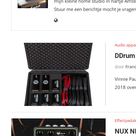
mijn kleine home studio in hartje Amste
Stuur me een berichtje mocht je vrage
Audio appa
DDrum b
door
Fran
Vinnie Pa
2018 over
Effectpedal
NUX ND