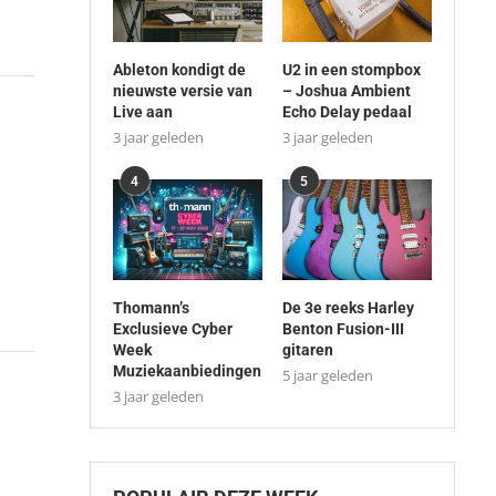
Ableton kondigt de
U2 in een stompbox
nieuwste versie van
– Joshua Ambient
Live aan
Echo Delay pedaal
3 jaar geleden
3 jaar geleden
4
5
Thomann’s
De 3e reeks Harley
Exclusieve Cyber
Benton Fusion-III
Week
gitaren
Muziekaanbiedingen
5 jaar geleden
3 jaar geleden