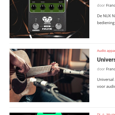
door
Fran
De NUX ND
bediening
Audio appa
Univer
door
Fran
Universal
voor audi
DJ
Muzi