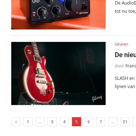
De AudioB
tot nu toe
Gitaren
De nie
door
Fran
SLASH en G
lijnen van
...
5
...
1
3
4
6
7
21