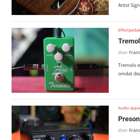
Artist Sig
Effectpedal
Tremolo
door
Fran
Tremolo e
omdat dez
Audio appa
Preson
door
Fran