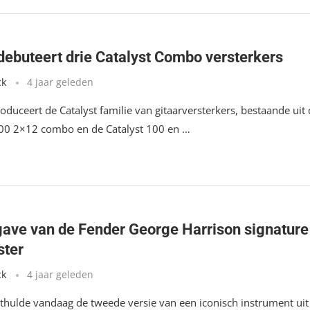
 debuteert drie Catalyst Combo versterkers
ck
4 jaar geleden
roduceert de Catalyst familie van gitaarversterkers, bestaande uit
200 2×12 combo en de Catalyst 100 en …
gave van de Fender George Harrison signature
ster
ck
4 jaar geleden
thulde vandaag de tweede versie van een iconisch instrument uit