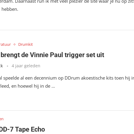
rdam. Daarnaast run ik met veel plezier de site waar je nu op zit!
n hebben.
ratuur
Drumkit
rengt de Vinnie Paul trigger set uit
ck
4 jaar geleden
ul speelde al een decennium op DDrum akoestische kits toen hij i
leed, en hoewel hij in de …
en
D-7 Tape Echo