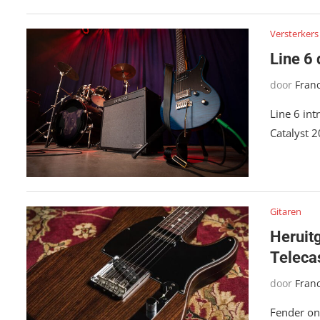
Versterkers
Line 6
door
Fran
Line 6 int
Catalyst 
Gitaren
Heruit
Teleca
door
Fran
Fender on