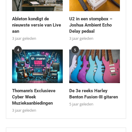
Ableton kondigt de
U2 in een stompbox –
nieuwste versie van Live
Joshua Ambient Echo
aan
Delay pedaal
3 jaar geleden
3 jaar geleden
4
5
Thomann’s Exclusieve
De 3e reeks Harley
Cyber Week
Benton Fusion-III gitaren
Muziekaanbiedingen
5 jaar geleden
3 jaar geleden