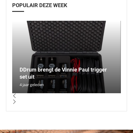
POPULAIR DEZE WEEK
DDrum brengt de Vinnie Paul trigger
C
set uit
D
D
U
n
4 jaar geleden
3 
3 
5 
9 