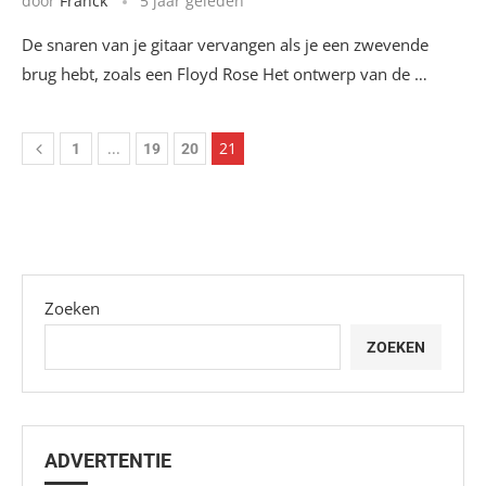
door
Franck
5 jaar geleden
De snaren van je gitaar vervangen als je een zwevende
brug hebt, zoals een Floyd Rose Het ontwerp van de …
...
21
1
19
20
Zoeken
ZOEKEN
ADVERTENTIE