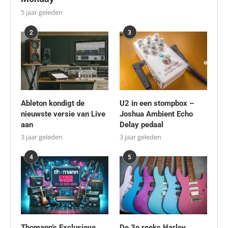
5 jaar geleden
2
3
Ableton kondigt de
U2 in een stompbox –
nieuwste versie van Live
Joshua Ambient Echo
aan
Delay pedaal
3 jaar geleden
3 jaar geleden
4
5
Thomann’s Exclusieve
De 3e reeks Harley