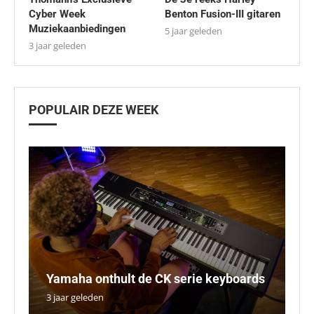
Cyber Week
Benton Fusion-III gitaren
Muziekaanbiedingen
5 jaar geleden
3 jaar geleden
POPULAIR DEZE WEEK
W
W
Yamaha onthult de CK serie keyboards
Co
L
lo
so
3 jaar geleden
5 
5 
5 
5 