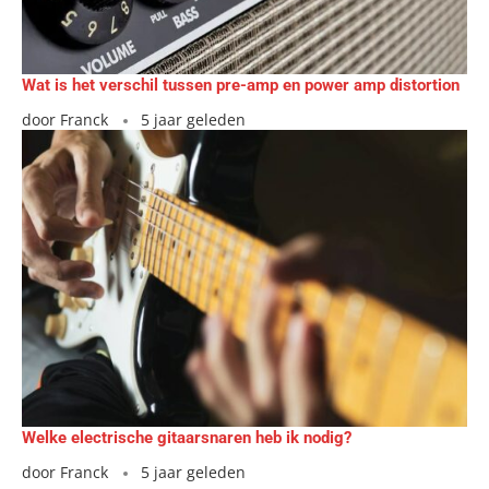
Wat is het verschil tussen pre-amp en power amp distortion
door
Franck
5 jaar geleden
Welke electrische gitaarsnaren heb ik nodig?
door
Franck
5 jaar geleden