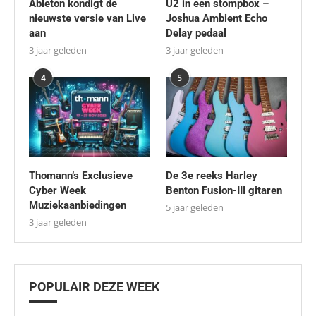
Ableton kondigt de
U2 in een stompbox –
nieuwste versie van Live
Joshua Ambient Echo
aan
Delay pedaal
3 jaar geleden
3 jaar geleden
4
5
Thomann’s Exclusieve
De 3e reeks Harley
Cyber Week
Benton Fusion-III gitaren
Muziekaanbiedingen
5 jaar geleden
3 jaar geleden
POPULAIR DEZE WEEK