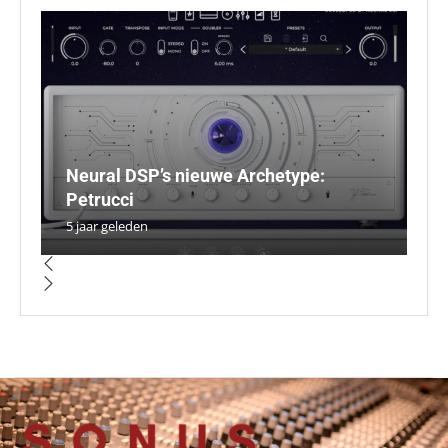
Neural DSP’s nieuwe Archetype:
So
K
B
S
Petrucci
Si
s
g
m
5 jaar geleden
5 
5 
4 
5 