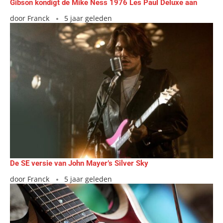
Gibson kondigt de Mike Ness 1976 Les Paul Deluxe aan
door
Franck
5 jaar geleden
De SE versie van John Mayer’s Silver Sky
door
Franck
5 jaar geleden