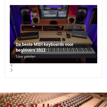
De beste MIDI keyboards voor
T
beginners 2022
J
ed
8 
Ho
5 jaar geleden
5 
5 
5 
5 