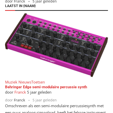
door
Franck
5 jaar geleden
LAATST IN {NAAM}
Muziek Nieuws
Toetsen
Behringer Edge semi-modulaire percussie synth
door
Franck
5 jaar geleden
door
Franck
5 jaar geleden
Omschreven als een semi-modulaire percussiesynth met
een puur analoog signaalpad, heeft het felroze instrument