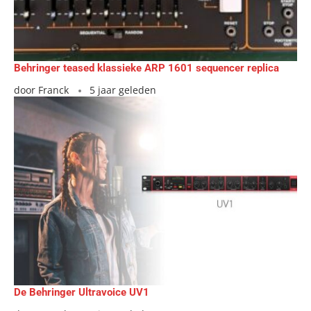
Behringer teased klassieke ARP 1601 sequencer replica
door
Franck
5 jaar geleden
De Behringer Ultravoice UV1