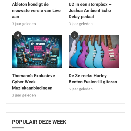
Ableton kondigt de
U2 in een stompbox –
nieuwste versie van Live
Joshua Ambient Echo
aan
Delay pedaal
3 jaar geleden
3 jaar geleden
4
5
Thomann’s Exclusieve
De 3e reeks Harley
Cyber Week
Benton Fusion-III gitaren
Muziekaanbiedingen
5 jaar geleden
3 jaar geleden
POPULAIR DEZE WEEK