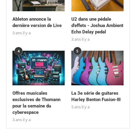
Ableton annonce la
U2 dans une pédale
dernière version de Live
d'effets - Joshua Ambient
Echo Delay pedal
3 ans il y a
3 ans il y a
4
5
Offres musicales
La 3e série de guitares
exclusives de Thomann
Harley Benton Fusion-III
pour la semaine du
5 ans il y a
cyberespace
3 ans il y a