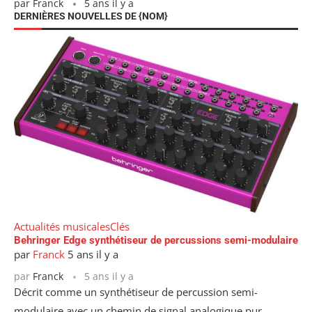
par
Franck
5 ans il y a
DERNIÈRES NOUVELLES DE {NOM}
Actualités musicales
Clés
Behringer Edge synthétiseur de percussions semi-modulaire
par
Franck
5 ans il y a
par
Franck
5 ans il y a
Décrit comme un synthétiseur de percussion semi-
modulaire avec un chemin de signal analogique pur,