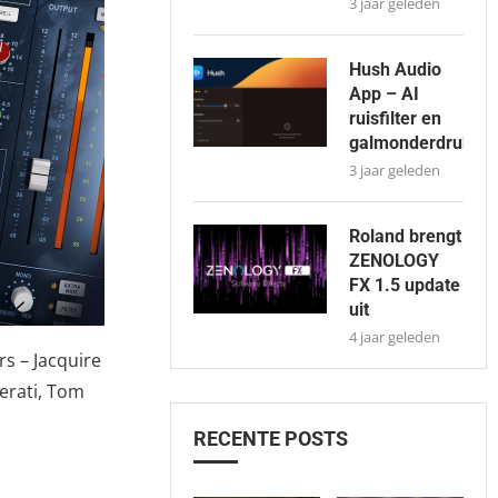
3 jaar geleden
Hush Audio
App – AI
ruisfilter en
galmonderdrukkin
3 jaar geleden
Roland brengt
ZENOLOGY
FX 1.5 update
uit
4 jaar geleden
s – Jacquire
serati, Tom
RECENTE POSTS