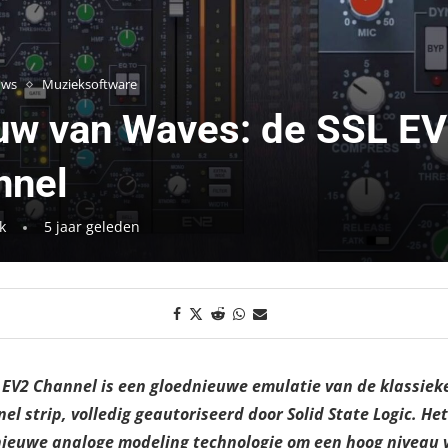
uws
Muzieksoftware
uw van Waves: de SSL E
nnel
k
5 jaar geleden
 EV2 Channel is een gloednieuwe emulatie van de klassiek
el strip, volledig geautoriseerd door Solid State Logic. H
nieuwe analoge modeling technologie om een hoog niveau 