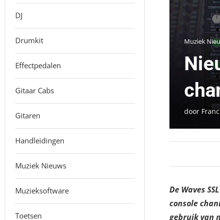
DJ
Drumkit
Muziek Nie
Nie
Effectpedalen
cha
Gitaar Cabs
door
Franc
Gitaren
Handleidingen
Muziek Nieuws
De Waves SSL
Muzieksoftware
console chann
Toetsen
gebruik van 