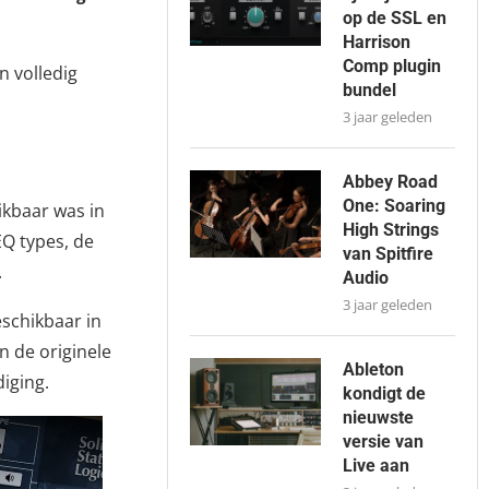
op de SSL en
Harrison
Comp plugin
n volledig
bundel
3 jaar geleden
Abbey Road
One: Soaring
ikbaar was in
High Strings
EQ types, de
van Spitfire
.
Audio
3 jaar geleden
eschikbaar in
n de originele
Ableton
iging.
kondigt de
nieuwste
versie van
Live aan