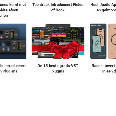
ones komt met
Toontrack introduceert Fields
Hush Audio App
fdtelefoon
of Rock
en galmon
llen
ic introduceert
De 15 beste gratis VST
Rassel tovert
n Plug-ins
plugins
in een 