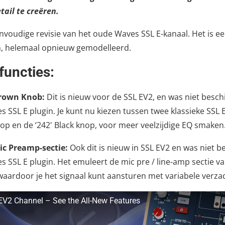
tail te creëren.
envoudige revisie van het oude Waves SSL E-kanaal. Het is ee
n, helemaal opnieuw gemodelleerd.
functies:
rown Knob:
Dit is nieuw voor de SSL EV2, en was niet besch
 SSL E plugin. Je kunt nu kiezen tussen twee klassieke SSL 
op en de ‘242' Black knop, voor meer veelzijdige EQ smaken
c Preamp-sectie:
Ook dit is nieuw in SSL EV2 en was niet b
 SSL E plugin. Het emuleert de mic pre / line-amp sectie va
waardoor je het signaal kunt aansturen met variabele verzad
V2 Channel – See the All-New Features