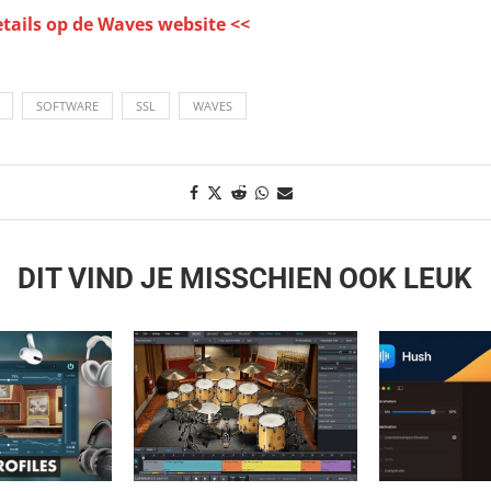
etails op de Waves website <<
SOFTWARE
SSL
WAVES
DIT VIND JE MISSCHIEN OOK LEUK