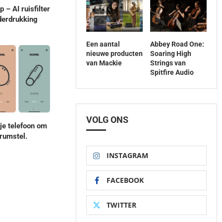
 – AI ruisfilter
derdrukking
Een aantal
Abbey Road One:
nieuwe producten
Soaring High
van Mackie
Strings van
Spitfire Audio
VOLG ONS
 je telefoon om
drumstel.
INSTAGRAM
FACEBOOK
TWITTER