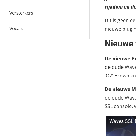
rijkdom en de
Versterkers
Dit is geen e
Vocals
nieuwe plugi
Nieuwe 
De nieuwe B
de oude Waves
‘O2' Brown kn
De nieuwe Mi
de oude Waves
SSL console, 
Waves SSL E