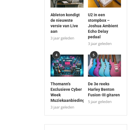
Ableton kondigt
U2 in een
de nieuwste
stompbox –
versie van Live
Joshua Ambient
aan
Echo Delay
pedaal
3 jaar geleden
3 jaar geleden
4
5
Thomann’s
De 3e reeks
Exclusieve Cyber
Harley Benton
Week
Fusion-III gitaren
Muziekaanbiedingen
5 jaar geleden
3 jaar geleden