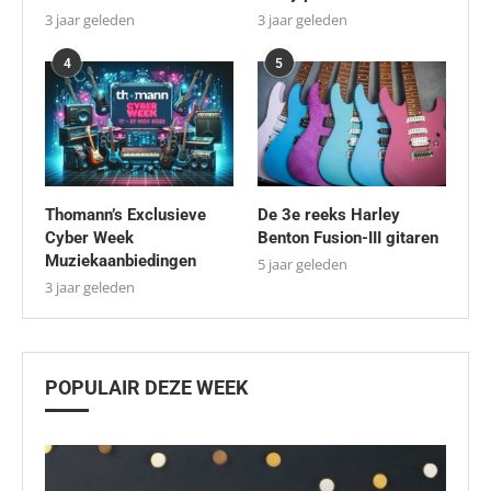
3 jaar geleden
3 jaar geleden
4
5
Thomann’s Exclusieve
De 3e reeks Harley
Cyber Week
Benton Fusion-III gitaren
Muziekaanbiedingen
5 jaar geleden
3 jaar geleden
POPULAIR DEZE WEEK