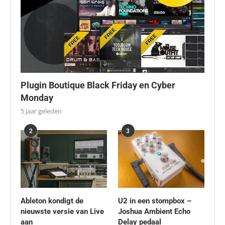
Plugin Boutique Black Friday en Cyber
Monday
5 jaar geleden
2
3
Ableton kondigt de
U2 in een stompbox –
nieuwste versie van Live
Joshua Ambient Echo
aan
Delay pedaal