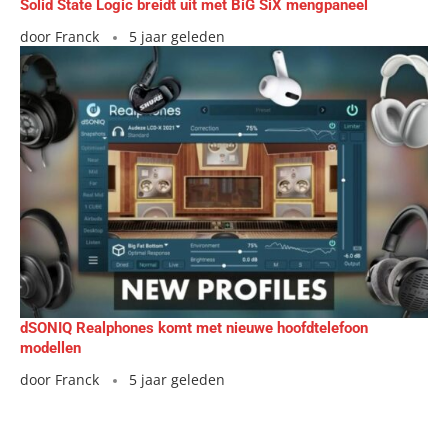
Solid State Logic breidt uit met BiG SiX mengpaneel
door
Franck
5 jaar geleden
dSONIQ Realphones komt met nieuwe hoofdtelefoon
modellen
door
Franck
5 jaar geleden