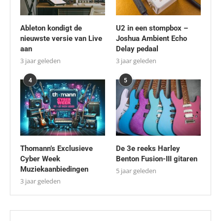
Ableton kondigt de
U2 in een stompbox –
nieuwste versie van Live
Joshua Ambient Echo
aan
Delay pedaal
3 jaar geleden
3 jaar geleden
4
5
Thomann’s Exclusieve
De 3e reeks Harley
Cyber Week
Benton Fusion-III gitaren
Muziekaanbiedingen
5 jaar geleden
3 jaar geleden