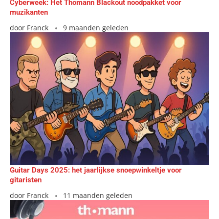
Cyberweek: Het Thomann Blackout noodpakket voor
muzikanten
door
Franck
9 maanden geleden
Guitar Days 2025: het jaarlijkse snoepwinkeltje voor
gitaristen
door
Franck
11 maanden geleden