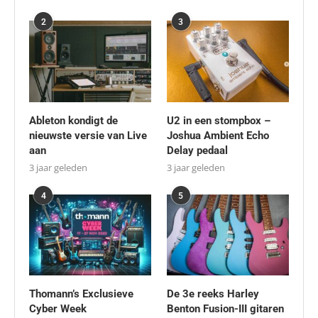
2
3
Ableton kondigt de
U2 in een stompbox –
nieuwste versie van Live
Joshua Ambient Echo
aan
Delay pedaal
3 jaar geleden
3 jaar geleden
4
5
Thomann’s Exclusieve
De 3e reeks Harley
Cyber Week
Benton Fusion-III gitaren