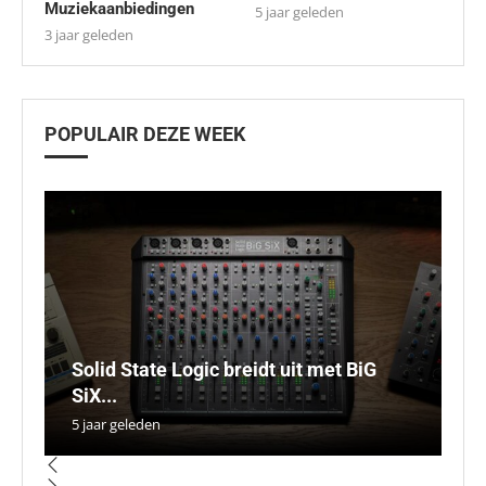
Muziekaanbiedingen
5 jaar geleden
3 jaar geleden
POPULAIR DEZE WEEK
Solid State Logic breidt uit met BiG
I
T
S
SiX...
S
4
kr
D
5 jaar geleden
5 
5 
5 
3 