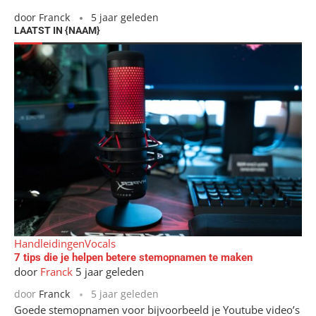
door
Franck
5 jaar geleden
LAATST IN {NAAM}
Handleidingen
Vocals
7 tips die je helpen betere stemopnamen te maken
door
Franck
5 jaar geleden
door
Franck
5 jaar geleden
Goede stemopnamen voor bijvoorbeeld je Youtube video’s