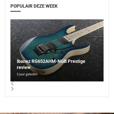
POPULAIR DEZE WEEK
Ibanez RG652AHM-NGB Prestige
O
N
review
Ar
D
a
O
5 jaar geleden
5 
5 
5 
5 