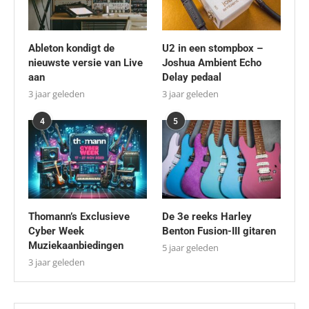
Ableton kondigt de
U2 in een stompbox –
nieuwste versie van Live
Joshua Ambient Echo
aan
Delay pedaal
3 jaar geleden
3 jaar geleden
4
5
Thomann’s Exclusieve
De 3e reeks Harley
Cyber Week
Benton Fusion-III gitaren
Muziekaanbiedingen
5 jaar geleden
3 jaar geleden