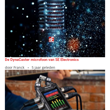
De DynaCaster microfoon van SE Electronics
door
Franck
5 jaar geleden