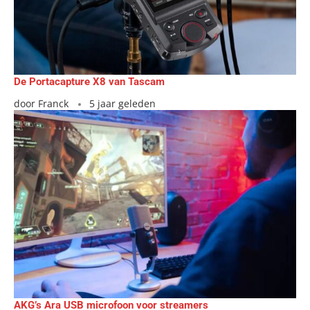
De Portacapture X8 van Tascam
door
Franck
5 jaar geleden
AKG’s Ara USB microfoon voor streamers