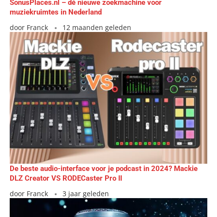
SonusPlaces.nl – dé nieuwe zoekmachine voor
muziekruimtes in Nederland
door
Franck
12 maanden geleden
De beste audio-interface voor je podcast in 2024? Mackie
DLZ Creator VS RODECaster Pro II
door
Franck
3 jaar geleden