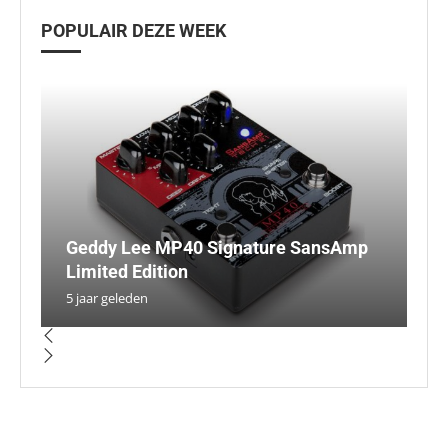
POPULAIR DEZE WEEK
Geddy Lee MP40 Signature SansAmp
D
N
U
H
Limited Edition
ve
P
i
c
5 jaar geleden
5 
5 
5 
5 