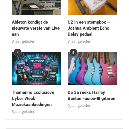
Ableton kondigt de
U2 in een stompbox –
nieuwste versie van Live
Joshua Ambient Echo
aan
Delay pedaal
3 jaar geleden
3 jaar geleden
4
5
Thomann’s Exclusieve
De 3e reeks Harley
Cyber Week
Benton Fusion-III gitaren
Muziekaanbiedingen
5 jaar geleden
3 jaar geleden