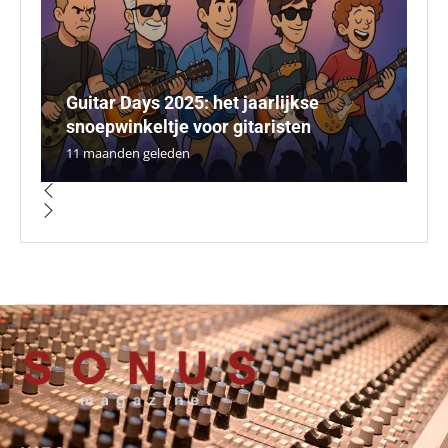
Guitar Days 2025: het jaarlijkse
T
H
O
snoepwinkeltje voor gitaristen
7
M
A
X
11 maanden geleden
5 
3 
5 
4 