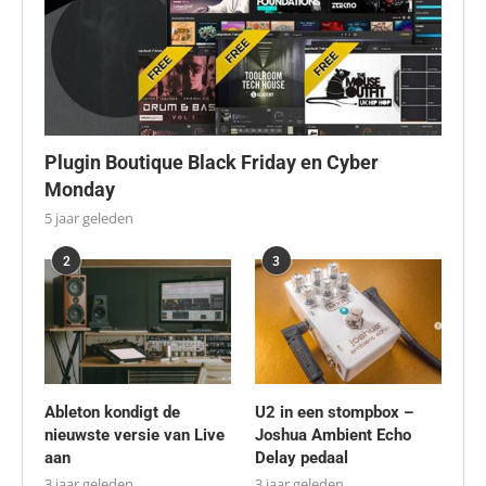
Plugin Boutique Black Friday en Cyber
Monday
5 jaar geleden
2
3
Ableton kondigt de
U2 in een stompbox –
nieuwste versie van Live
Joshua Ambient Echo
aan
Delay pedaal
3 jaar geleden
3 jaar geleden