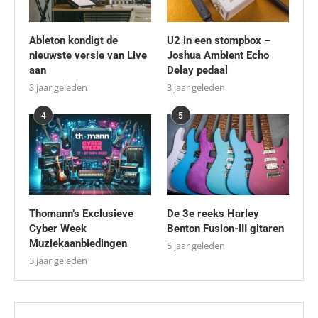
Ableton kondigt de
U2 in een stompbox –
nieuwste versie van Live
Joshua Ambient Echo
aan
Delay pedaal
3 jaar geleden
3 jaar geleden
4
5
Thomann’s Exclusieve
De 3e reeks Harley
Cyber Week
Benton Fusion-III gitaren
Muziekaanbiedingen
5 jaar geleden
3 jaar geleden