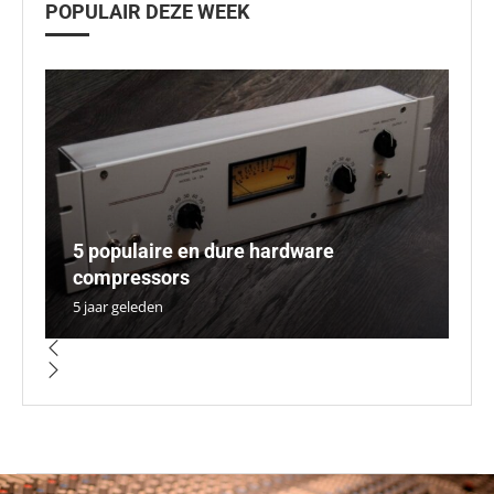
POPULAIR DEZE WEEK
5 populaire en dure hardware
K
D
T
P
compressors
m
p
v
ve
5 jaar geleden
5 
5 
5 
5 