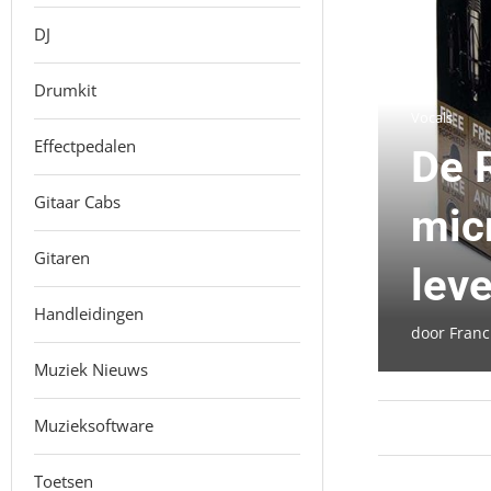
DJ
Drumkit
Vocals
Effectpedalen
De 
Gitaar Cabs
mic
Gitaren
leve
Handleidingen
door
Franc
Muziek Nieuws
Muzieksoftware
Toetsen