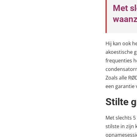
Met sl
waanzi
Hij kan ook h
akoestische g
frequenties h
condensatorm
Zoals alle RØ
een garantie 
Stilte 
Met slechts 5 
stilste in zij
opnamesessie