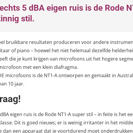
echts 5 dBA eigen ruis is de Rode 
nnig stil.
eel bruikbare resultaten produceren voor andere instrumen
itaar of piano – hoewel het niet helemaal dezelfde helderhe
eeft die je kunt krijgen van microfoons uit het hogere segm
icrofoon met een klein diafragma.
DE microfoons is de NT1-A ontworpen en gemaakt in Australi
van 10 jaar.
graag!
dBA eigen ruis is de Rode NT1-A super stil – in feite is het e
n klasse. Dit is goed nieuws; er is weinig irritanter in het mid
 dan een apparaat dat je voortdurend moet onderdrukken