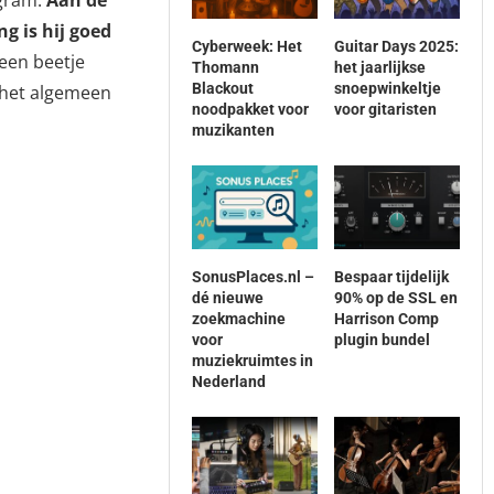
 gram.
Aan de
g is hij goed
Cyberweek: Het
Guitar Days 2025:
een beetje
Thomann
het jaarlijkse
Blackout
snoepwinkeltje
r het algemeen
noodpakket voor
voor gitaristen
muzikanten
SonusPlaces.nl –
Bespaar tijdelijk
dé nieuwe
90% op de SSL en
zoekmachine
Harrison Comp
voor
plugin bundel
muziekruimtes in
Nederland