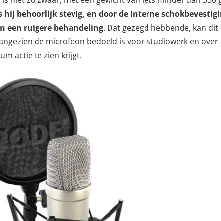
is niet zo zwaar, met een gewicht van iets minder dan 330
 hij behoorlijk stevig, en door de interne schokbevestigin
n een ruigere behandeling
. Dat gezegd hebbende, kan dit 
, aangezien de microfoon bedoeld is voor studiowerk en ove
um actie te zien krijgt.