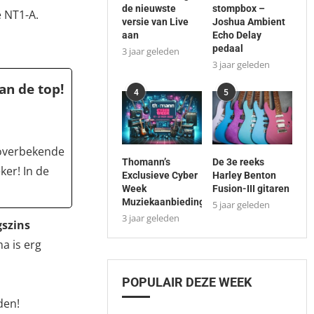
de nieuwste
stompbox –
e NT1-A.
versie van Live
Joshua Ambient
aan
Echo Delay
pedaal
3 jaar geleden
3 jaar geleden
an de top!
4
5
e overbekende
Thomann’s
De 3e reeks
ker! In de
Exclusieve Cyber
Harley Benton
Week
Fusion-III gitaren
Muziekaanbiedingen
5 jaar geleden
3 jaar geleden
gszins
a is erg
POPULAIR DEZE WEEK
den!