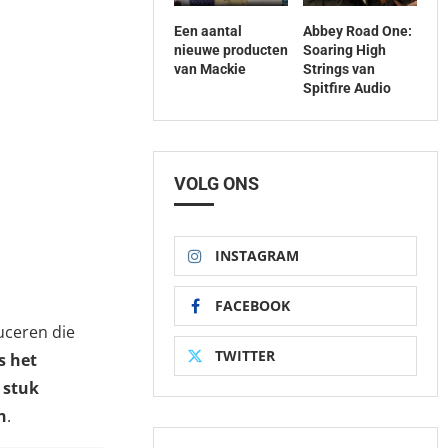
Een aantal
Abbey Road One:
nieuwe producten
Soaring High
van Mackie
Strings van
Spitfire Audio
VOLG ONS
INSTAGRAM
FACEBOOK
uceren die
TWITTER
s het
 stuk
n
.