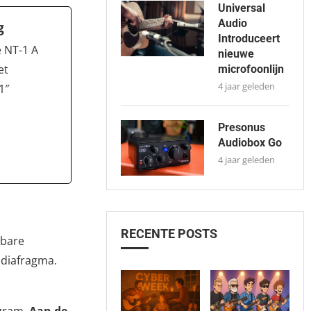
Universal
Audio
g
Introduceert
 NT-1 A
nieuwe
et
microfoonlijn
4 jaar geleden
1″
Presonus
Audiobox Go
4 jaar geleden
RECENTE POSTS
gbare
 diafragma.