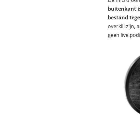
De microfoon 
buitenkant is
bestand tege
overkill zijn
geen live podi