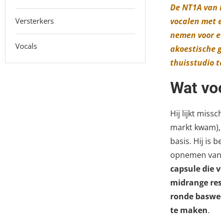
De NT1A van 
Versterkers
vocalen met e
nemen voor e
Vocals
akoestische g
thuisstudio 
Wat vo
Hij lijkt mis
markt kwam),
basis. Hij is 
opnemen van z
capsule die 
midrange res
ronde baswee
te maken
.