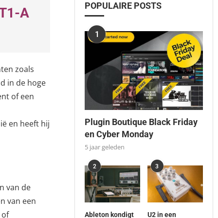
POPULAIRE POSTS
NT1-A
1
ten zoals
id in de hoge
ent of een
Plugin Boutique Black Friday
ë en heeft hij
en Cyber Monday
5 jaar geleden
2
3
en van de
den van een
 of
Ableton kondigt
U2 in een