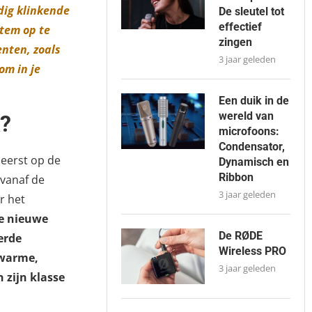
dig klinkende
De sleutel tot
effectief
stem op te
zingen
nten, zoals
3 jaar geleden
om in je
Een duik in de
wereld van
?
microfoons:
Condensator,
 eerst op de
Dynamisch en
Ribbon
vanaf de
3 jaar geleden
r het
e nieuwe
De RØDE
erde
Wireless PRO
 warme,
3 jaar geleden
 zijn klasse