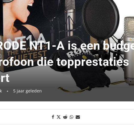
RODE NT1-A is een budg
rofoon die topprestaties
rt
k
5 jaar geleden