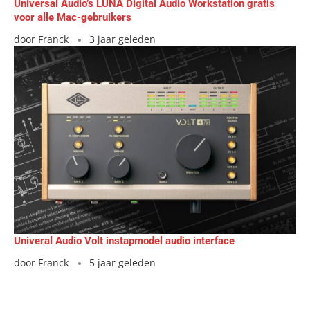
Universal Audio’s LUNA Digital Audio Workstation gratis
voor alle Mac-gebruikers
door
Franck
3 jaar geleden
Univeral Audio Volt instapmodel audio interface
door
Franck
5 jaar geleden