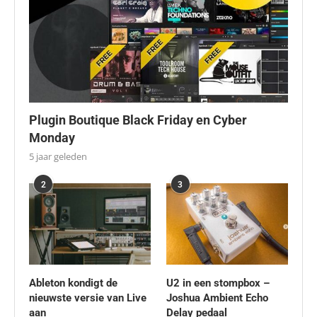
Plugin Boutique Black Friday en Cyber
Monday
5 jaar geleden
2
3
Ableton kondigt de
U2 in een stompbox –
nieuwste versie van Live
Joshua Ambient Echo
aan
Delay pedaal