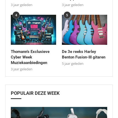
3 jaar geleden
3 jaar geleden
4
5
Thomann’s Exclusieve
De 3e reeks Harley
Cyber Week
Benton Fusion-III gitaren
Muziekaanbiedingen
5 jaar geleden
3 jaar geleden
POPULAIR DEZE WEEK