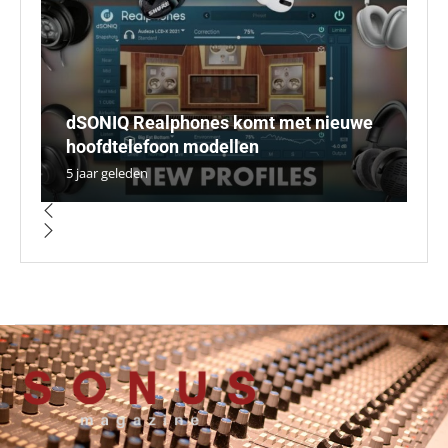
dSONIQ Realphones komt met nieuwe
R
U
hoofdtelefoon modellen
N
sy
i
N
5 jaar geleden
4 
5 
5 
4 