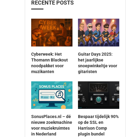
RECENTE POSTS
Cyberweek: Het
Guitar Days 2025:
Thomann Blackout
het jaarlijkse
noodpakket voor
snoepwinkeltje voor
muzikanten
gitaristen
SonusPlaces.nl – dé
Bespaar tijdelijk 90%
nieuwe zoekmachine
op de SSL en
voor muziekruimtes
Harrison Comp
in Nederland
plugin bundel