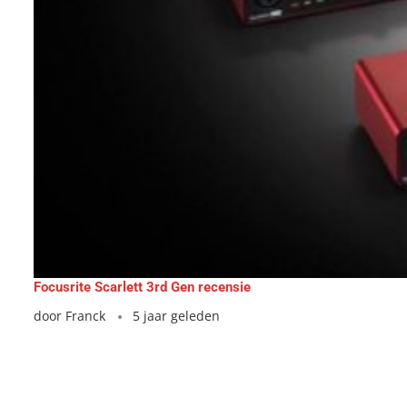
Focusrite Scarlett 3rd Gen recensie
door
Franck
5 jaar geleden