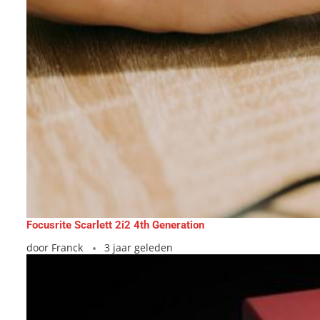
Focusrite Scarlett 2i2 4th Generation
door
Franck
3 jaar geleden