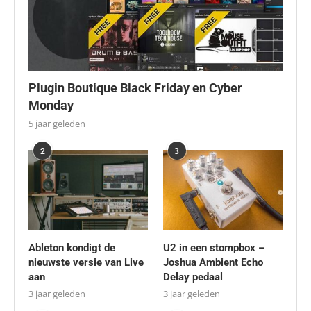
Plugin Boutique Black Friday en Cyber
Monday
5 jaar geleden
2
3
Ableton kondigt de
U2 in een stompbox –
nieuwste versie van Live
Joshua Ambient Echo
aan
Delay pedaal
3 jaar geleden
3 jaar geleden