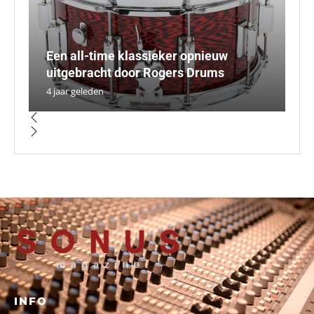
R
Een all-time klassieker opnieuw
t
T
P
uitgebracht door Rogers Drums
o
m
ve
D
4 jaar geleden
5 
5 
5 
5 
INFO