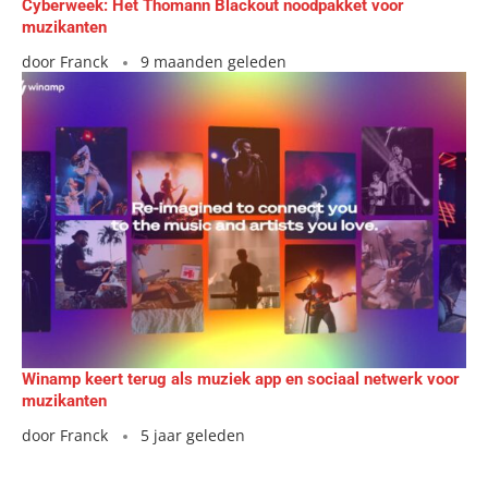
Cyberweek: Het Thomann Blackout noodpakket voor
muzikanten
door
Franck
9 maanden geleden
Winamp keert terug als muziek app en sociaal netwerk voor
muzikanten
door
Franck
5 jaar geleden