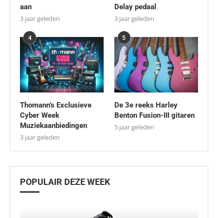
aan
Delay pedaal
3 jaar geleden
3 jaar geleden
4
5
Thomann’s Exclusieve
De 3e reeks Harley
Cyber Week
Benton Fusion-III gitaren
Muziekaanbiedingen
5 jaar geleden
3 jaar geleden
POPULAIR DEZE WEEK