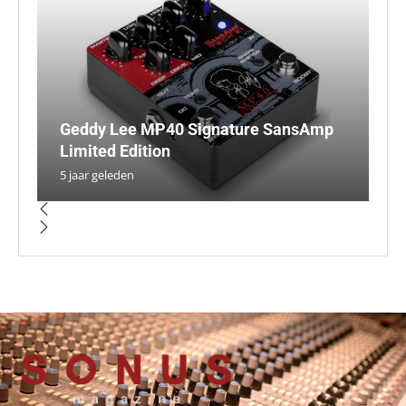
Geddy Lee MP40 Signature SansAmp
Ra
D
N
R
Limited Edition
d
st
p
u
5 jaar geleden
5 
5 
4 
4 