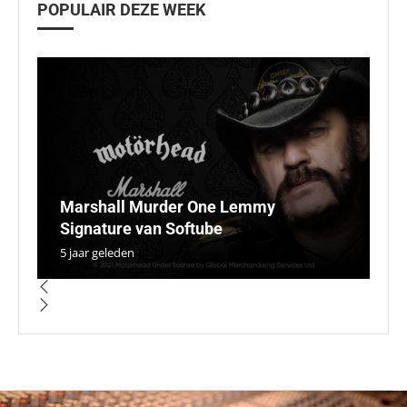
POPULAIR DEZE WEEK
Marshall Murder One Lemmy
W
So
Signature van Softube
Ar
lo
J
Si
5 jaar geleden
5 
5 
5 
5 