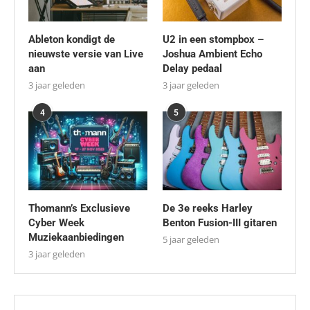
Ableton kondigt de
U2 in een stompbox –
nieuwste versie van Live
Joshua Ambient Echo
aan
Delay pedaal
3 jaar geleden
3 jaar geleden
4
5
Thomann’s Exclusieve
De 3e reeks Harley
Cyber Week
Benton Fusion-III gitaren
Muziekaanbiedingen
5 jaar geleden
3 jaar geleden