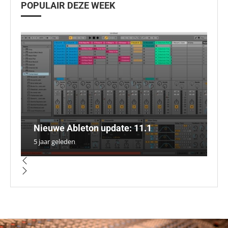
POPULAIR DEZE WEEK
H
S
N
A
Nieuwe Ableton update: 11.1
H
F
M
e
5 jaar geleden
4 
5 
5 
5 