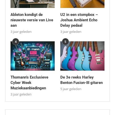
Ableton kondigt de
U2 in een stompbox –
nieuwste versie van Live
Joshua Ambient Echo
aan
Delay pedaal
3 jaar geleden
3 jaar geleden
4
5
Thomann’s Exclusieve
De 3e reeks Harley
Cyber Week
Benton Fusion-III gitaren
Muziekaanbiedingen
5 jaar geleden
3 jaar geleden