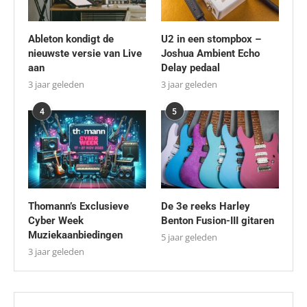
Ableton kondigt de
U2 in een stompbox –
nieuwste versie van Live
Joshua Ambient Echo
aan
Delay pedaal
3 jaar geleden
3 jaar geleden
4
5
Thomann’s Exclusieve
De 3e reeks Harley
Cyber Week
Benton Fusion-III gitaren
Muziekaanbiedingen
5 jaar geleden
3 jaar geleden