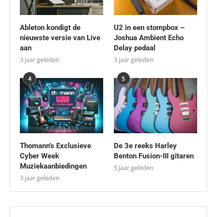
Ableton kondigt de
U2 in een stompbox –
nieuwste versie van Live
Joshua Ambient Echo
aan
Delay pedaal
3 jaar geleden
3 jaar geleden
4
5
Thomann’s Exclusieve
De 3e reeks Harley
Cyber Week
Benton Fusion-III gitaren
Muziekaanbiedingen
5 jaar geleden
3 jaar geleden