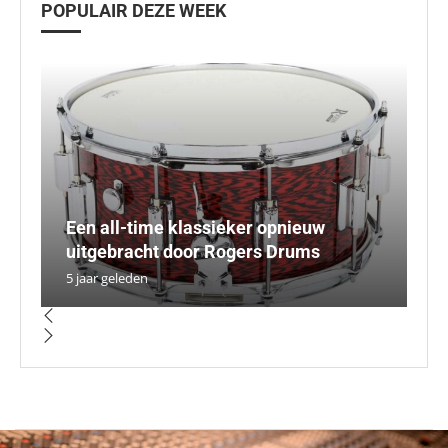
POPULAIR DEZE WEEK
Een all-time klassieker opnieuw
B
S
P
uitgebracht door Rogers Drums
de
kr
Iv
N
5 jaar geleden
5 
5 
5 
4 