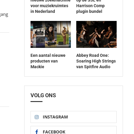
voor muziekruimtes
Harrison Comp
in Nederland
plugin bundel
gang
Een aantal nieuwe
Abbey Road One:
producten van
Soaring High Strings
Mackie
van Spitfire Audio
VOLG ONS
INSTAGRAM
FACEBOOK