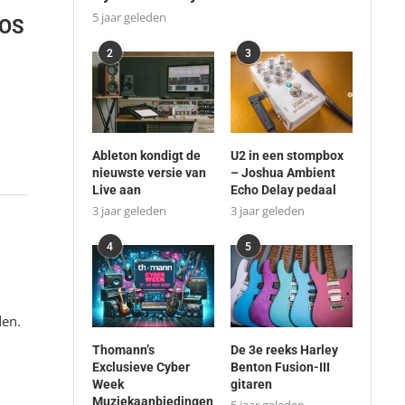
5 jaar geleden
iOS
2
3
Ableton kondigt de
U2 in een stompbox
nieuwste versie van
– Joshua Ambient
Live aan
Echo Delay pedaal
3 jaar geleden
3 jaar geleden
4
5
den.
Thomann’s
De 3e reeks Harley
Exclusieve Cyber
Benton Fusion-III
Week
gitaren
Muziekaanbiedingen
5 jaar geleden