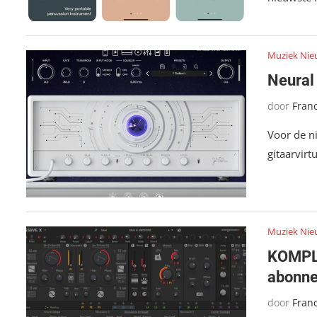
Muziek Nie
Neural
door
Fran
Voor de n
gitaarvirt
Muziek Nie
KOMPLE
abonn
door
Fran