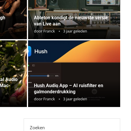
igh
Ableton kondigt de nieuwste versie
van Live aan
door
Franck
3 jaar geleden
tal Audio
 Mac-
Hush Audio App – AI ruisfilter en
galmonderdrukking
door
Franck
3 jaar geleden
Zoeken