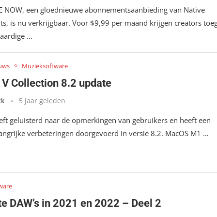
 NOW, een gloednieuwe abonnementsaanbieding van Native
ts, is nu verkrijgbaar. Voor $9,99 per maand krijgen creators toe
aardige …
uws
Muzieksoftware
 V Collection 8.2 update
ck
5 jaar geleden
eeft geluisterd naar de opmerkingen van gebruikers en heeft een
langrijke verbeteringen doorgevoerd in versie 8.2. MacOS M1 …
ware
te DAW’s in 2021 en 2022 – Deel 2