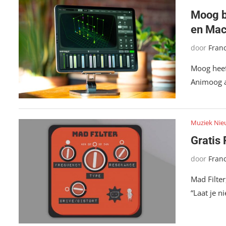
Moog b
en Mac
door
Fran
Moog heef
Animoog a
Muziek Nie
Gratis 
door
Fran
Mad Filter
“Laat je n