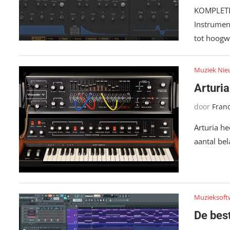
KOMPLETE
Instrumen
tot hoogw
Muziek Nie
Arturia
door
Fran
Arturia h
aantal be
Muzieksoft
De bes