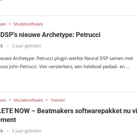
uws
Muzieksoftware
 DSP’s nieuwe Archetype: Petrucci
ck
5 jaar geleden
ieuwe Archetype: Petrucci plugin werkte Neural DSP samen met
uoos John Petrucci. Vier versterkers, een heleboel pedaal- en …
uws
Muzieksoftware
Toetsen
TE NOW – Beatmakers softwarepakket nu v
ement
ck
5 jaar geleden