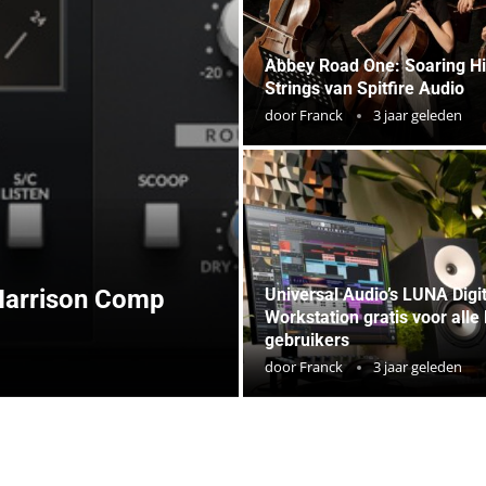
Abbey Road One: Soaring H
Strings van Spitfire Audio
door
Franck
3 jaar geleden
 Harrison Comp
Universal Audio’s LUNA Digi
Workstation gratis voor alle
gebruikers
door
Franck
3 jaar geleden