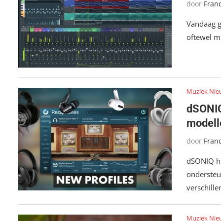
door
Fran
Vandaag g
oftewel m
Muziek Nie
dSONIQ
modell
door
Fran
dSONIQ he
ondersteu
verschill
Muziek Nie