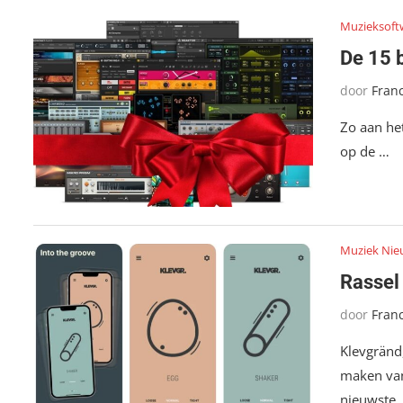
Muzieksoft
De 15 
door
Fran
Zo aan het
op de …
Muziek Nie
Rassel 
door
Fran
Klevgränd
maken van
nieuwste