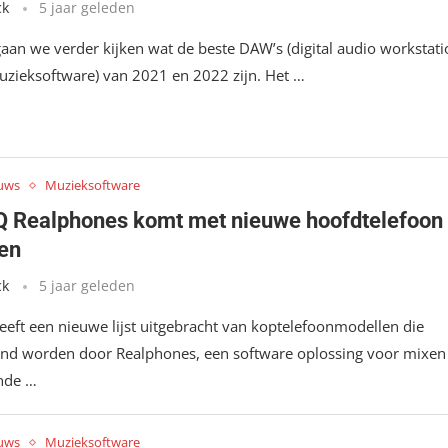
ck
5 jaar geleden
aan we verder kijken wat de beste DAW’s (digital audio workstat
uzieksoftware) van 2021 en 2022 zijn. Het …
uws
Muzieksoftware
 Realphones komt met nieuwe hoofdtelefoon
en
ck
5 jaar geleden
eft een nieuwe lijst uitgebracht van koptelefoonmodellen die
nd worden door Realphones, een software oplossing voor mixen
ende …
uws
Muzieksoftware