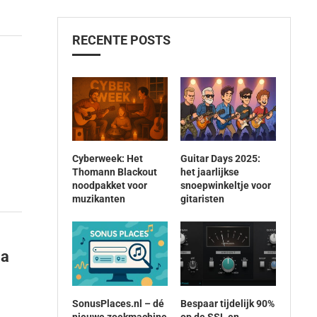
RECENTE POSTS
Cyberweek: Het
Guitar Days 2025:
Thomann Blackout
het jaarlijkse
noodpakket voor
snoepwinkeltje voor
muzikanten
gitaristen
ia
SonusPlaces.nl – dé
Bespaar tijdelijk 90%
nieuwe zoekmachine
op de SSL en