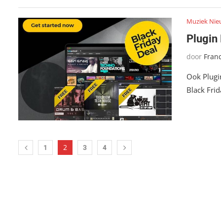
Muziek Nie
Plugin
door
Fran
Ook Plugi
Black Fri
2
1
3
4