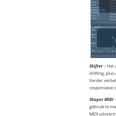
Shifter
– Het 
shifting, plus
Verder verbet
responsieve o
Shaper MIDI
–
gebruik te ma
MIDI uitvoeri