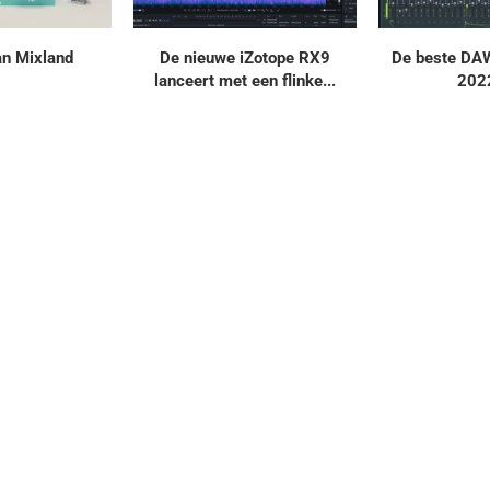
an Mixland
De nieuwe iZotope RX9
De beste DAW
lanceert met een flinke...
2022