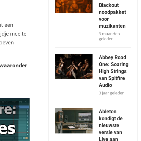
Blackout
noodpakket
voor
it een
muzikanten
ijdje mee te
9 maanden
geleden
hoeven
Abbey Road
One: Soaring
, waaronder
High Strings
van Spitfire
Audio
3 jaar geleden
Ableton
kondigt de
nieuwste
versie van
Live aan