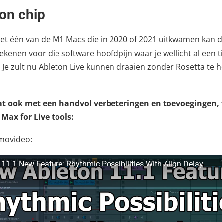
con chip
met één van de M1 Macs die in 2020 of 2021 uitkwamen kan d
ekenen voor die software hoofdpijn waar je wellicht al een t
Je zult nu Ableton Live kunnen draaien zonder Rosetta te 
mt ook met een handvol verbeteringen en toevoegingen
Max for Live tools:
emovideo:
 11.1 New Feature: Rhythmic Possibilities With Align Delay