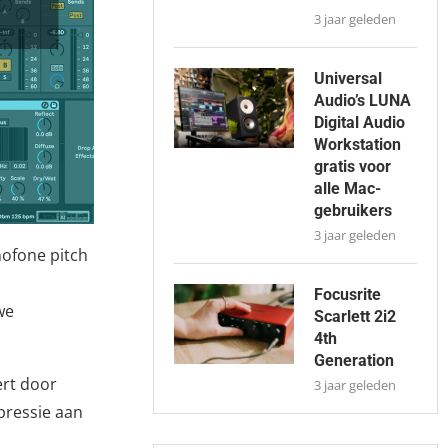
3 jaar geleden
Universal
Audio’s LUNA
Digital Audio
Workstation
gratis voor
alle Mac-
gebruikers
3 jaar geleden
nofone pitch
Focusrite
we
Scarlett 2i2
4th
Generation
rt door
3 jaar geleden
pressie aan