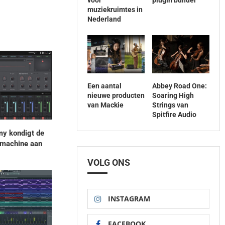
voor
plugin bundel
muziekruimtes in
Nederland
Een aantal
Abbey Road One:
nieuwe producten
Soaring High
van Mackie
Strings van
Spitfire Audio
y kondigt de
machine aan
VOLG ONS
INSTAGRAM
FACEBOOK