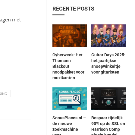
RECENTE POSTS
e
ragen met
Cyberweek: Het
Guitar Days 2025:
Thomann
het jaarlijkse
Blackout
snoepwinkeltje
noodpakket voor
voor gitaristen
muzikanten
DING
SonusPlaces.nl –
Bespaar tijdelijk
dé nieuwe
90% op de SSL en
zoekmachine
Harrison Comp