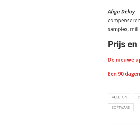
Align Delay
– 
compenseren,
samples, mill
Prijs en
De nieuwe up
Een 90 dagen 
ABLETON
SOFTWARE