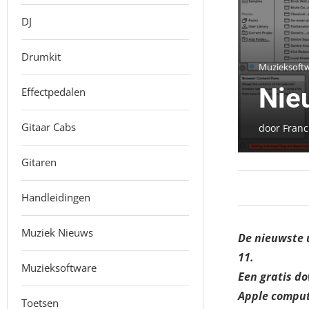
DJ
Drumkit
Muzieksoft
Nie
Effectpedalen
Gitaar Cabs
door
Franc
Gitaren
Handleidingen
Muziek Nieuws
De nieuwste u
11.
Muzieksoftware
Een gratis d
Apple compute
Toetsen