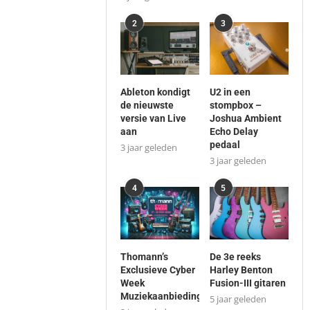
2
3
Ableton kondigt
U2 in een
de nieuwste
stompbox –
versie van Live
Joshua Ambient
aan
Echo Delay
pedaal
3 jaar geleden
3 jaar geleden
4
5
Thomann’s
De 3e reeks
Exclusieve Cyber
Harley Benton
Week
Fusion-III gitaren
Muziekaanbiedingen
5 jaar geleden