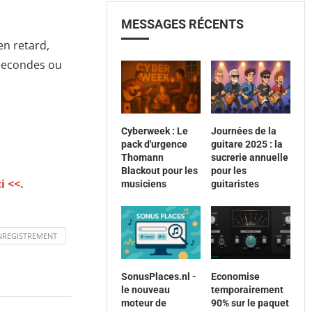
MESSAGES RÉCENTS
en retard,
lisecondes ou
Cyberweek : Le
Journées de la
pack d'urgence
guitare 2025 : la
Thomann
sucrerie annuelle
Blackout pour les
pour les
i <<.
musiciens
guitaristes
NREGISTREMENT
SonusPlaces.nl -
Economise
le nouveau
temporairement
moteur de
90% sur le paquet