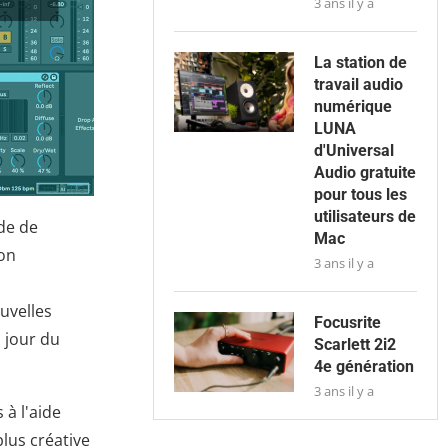
3 ans il y a
La station de
travail audio
numérique
LUNA
d'Universal
Audio gratuite
pour tous les
utilisateurs de
de de
Mac
on
3 ans il y a
uvelles
Focusrite
à jour du
Scarlett 2i2
4e génération
3 ans il y a
à l'aide
lus créative