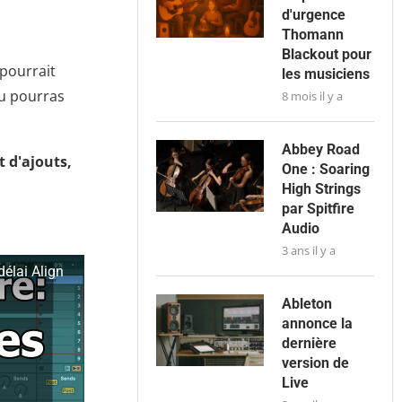
d'urgence
Thomann
Blackout pour
 pourrait
les musiciens
Tu pourras
8 mois il y a
Abbey Road
 d'ajouts,
One : Soaring
High Strings
par Spitfire
Audio
3 ans il y a
délai Align
Ableton
annonce la
dernière
version de
Live