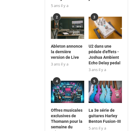
5 ans il y a
2
3
Ableton annonce
U2 dans une
la dernière
pédale d'effets -
version de Live
Joshua Ambient
Echo Delay pedal
3 ans il y a
3 ans il y a
4
5
Offres musicales
La 3e série de
exclusives de
guitares Harley
Thomann pour la
Benton Fusion-III
semaine du
5 ans il y a