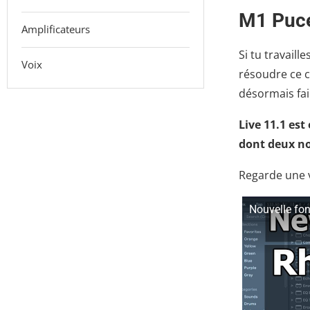
M1 Puce
Amplificateurs
Si tu travaill
Voix
résoudre ce c
désormais fair
Live 11.1 es
dont deux no
Regarde une 
Nouvelle fon