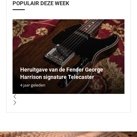
POPULAIR DEZE WEEK
Heruitgave van de Fender George
A
Li
A
Harrison signature Telecaster
va
p
e
N
4 jaar geleden
3 
5 
5 
4 