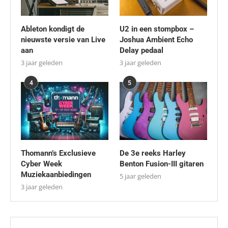
Ableton kondigt de
U2 in een stompbox –
nieuwste versie van Live
Joshua Ambient Echo
aan
Delay pedaal
3 jaar geleden
3 jaar geleden
4
5
Thomann’s Exclusieve
De 3e reeks Harley
Cyber Week
Benton Fusion-III gitaren
Muziekaanbiedingen
5 jaar geleden
3 jaar geleden