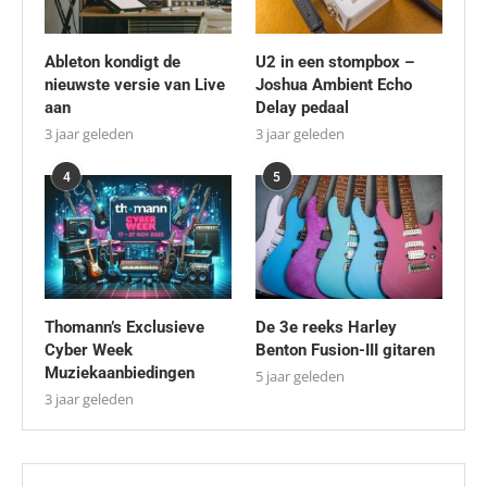
Ableton kondigt de
U2 in een stompbox –
nieuwste versie van Live
Joshua Ambient Echo
aan
Delay pedaal
3 jaar geleden
3 jaar geleden
4
5
Thomann’s Exclusieve
De 3e reeks Harley
Cyber Week
Benton Fusion-III gitaren
Muziekaanbiedingen
5 jaar geleden
3 jaar geleden