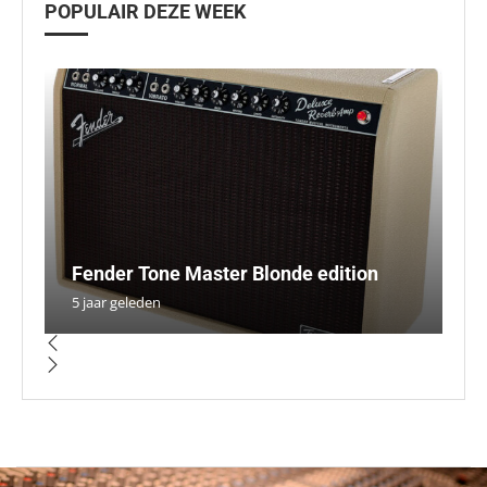
POPULAIR DEZE WEEK
I
H
Fender Tone Master Blonde edition
D
r
S
T
5 jaar geleden
5 
5 
5 
5 