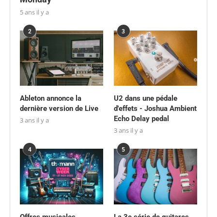
5 ans il y a
2
3
Ableton annonce la
U2 dans une pédale
dernière version de Live
d'effets - Joshua Ambient
Echo Delay pedal
3 ans il y a
3 ans il y a
4
5