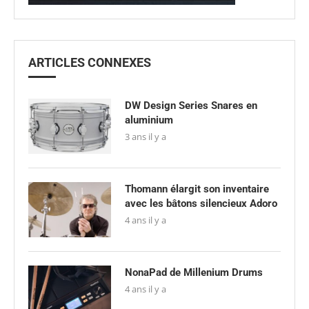
ARTICLES CONNEXES
DW Design Series Snares en
aluminium
3 ans il y a
Thomann élargit son inventaire
avec les bâtons silencieux Adoro
4 ans il y a
NonaPad de Millenium Drums
4 ans il y a