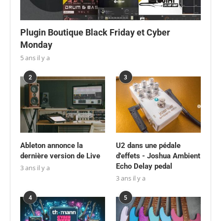
Plugin Boutique Black Friday et Cyber
Monday
5 ans il y a
2
3
Ableton annonce la
U2 dans une pédale
dernière version de Live
d'effets - Joshua Ambient
Echo Delay pedal
3 ans il y a
3 ans il y a
4
5