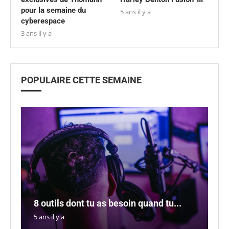
pour la semaine du
5 ans il y a
cyberespace
3 ans il y a
POPULAIRE CETTE SEMAINE
P
L
L
M
8 outils dont tu as besoin quand tu...
m
s
M
a
5 ans il y a
5 a
5 a
5 a
5 a