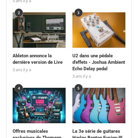
5 ans il y a
2
3
Ableton annonce la
U2 dans une pédale
dernière version de Live
d'effets - Joshua Ambient
Echo Delay pedal
3 ans il y a
3 ans il y a
4
5
Offres musicales
La 3e série de guitares
exclusives de Thomann
Harley Benton Fusion-III