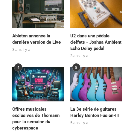
Ableton annonce la
U2 dans une pédale
dernière version de Live
d'effets - Joshua Ambient
Echo Delay pedal
3 ans il y a
3 ans il y a
4
5
Offres musicales
La 3e série de guitares
exclusives de Thomann
Harley Benton Fusion-III
pour la semaine du
5 ans il y a
cyberespace