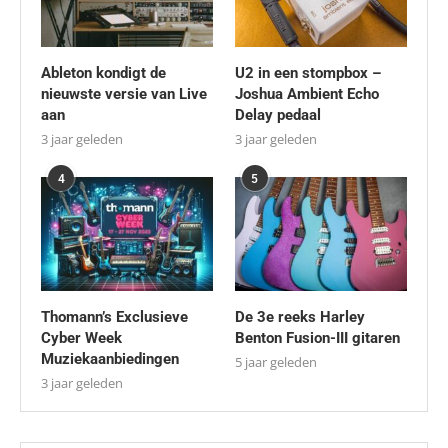
Ableton kondigt de
U2 in een stompbox –
nieuwste versie van Live
Joshua Ambient Echo
aan
Delay pedaal
3 jaar geleden
3 jaar geleden
4
5
Thomann’s Exclusieve
De 3e reeks Harley
Cyber Week
Benton Fusion-III gitaren
Muziekaanbiedingen
5 jaar geleden
3 jaar geleden