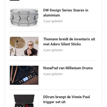
DW Design Series Snares in
aluminium
3 jaar geleden
Thomann breidt de inventaris uit
met Adoro Silent Sticks
4 jaar geleden
NonaPad van Millenium Drums
4 jaar geleden
DDrum brengt de Vinnie Paul
trigger set uit