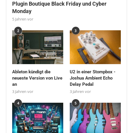
Plugin Boutique Black Friday und Cyber
Monday
5 Jahren vor
2
3
Ableton kündigt die
U2 in einer Stompbox -
neueste Version von Live
Joshua Ambient Echo
an
Delay Pedal
3 Jahren vor
3 Jahren vor
4
5