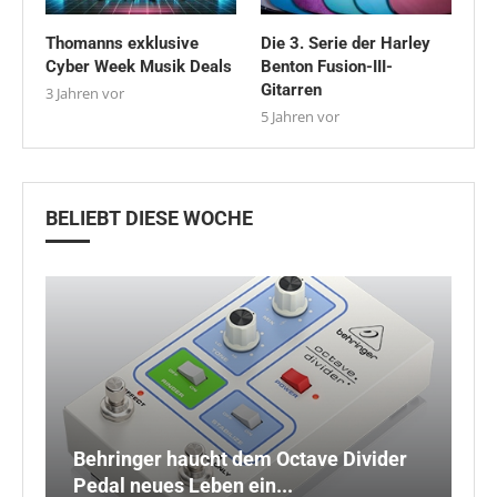
Thomanns exklusive
Die 3. Serie der Harley
Cyber Week Musik Deals
Benton Fusion-III-
Gitarren
3 Jahren vor
5 Jahren vor
BELIEBT DIESE WOCHE
Behringer haucht dem Octave Divider
D
G
Pedal neues Leben ein...
S
G
C
Le