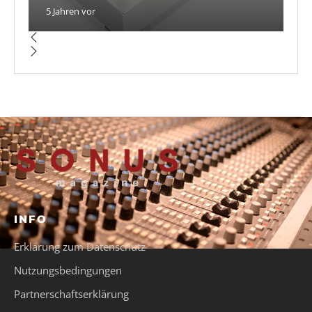
5 Jahren vor
5 
5 
3 
5 
INFO
Erklärung zum Datenschutz
Nutzungsbedingungen
Partnerschaftserklärung