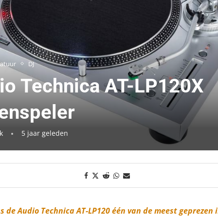
atuur
DJ
io Technica AT-LP120X
tenspeler
k
5 jaar geleden
as de Audio Technica AT-LP120 één van de meest geprezen 