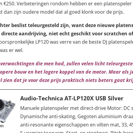
van €250. Verbeteringen rondom hebben er een platenspeler
kt dan zijn oudere model dat al goed klonk voor de prijs.
chter beslist teleurgesteld zijn, want deze nieuwe platens
directe aandrijving, niet echt geschikt voor scratchen o
 oorspronkelijke LP120 was verre van de beste DJ platenspel
was er wel.
verwachtingen die men had, zullen velen licht teleurgestel
pere bouw en het lagere koppel van de motor. Maar als je
l zien dat je voor deze prijs praktisch niets beters gaat kr
Audio-Technica AT-LP120X USB Silver
Manuele platenspeler met direct-drive Motor: DC 
Dynamische anti-skating, Gegoten aluminium draa
anti-resonante eigenschappen en vilten mat, 33, 4
S-vormige toonarm, Start- en stopknop, Pitch-bere