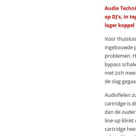
Audio Techni
op DJ's, in t
lager koppel 
Voor thuislui
ingebouwde ph
problemen. H
bypass schake
met zich mee.
de slag gega
Audiofielen z
cartridge is d
dan de ouder
line-up klink
cartridge hee