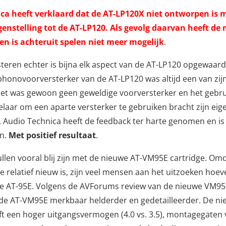
ca heeft verklaard dat de AT-LP120X niet ontworpen is 
egenstelling tot de AT-LP120. Als gevolg daarvan heeft de
en is achteruit spelen niet meer mogelijk
.
steren echter is bijna elk aspect van de AT-LP120 opgewaar
onovoorversterker van de AT-LP120 was altijd een van zij
et was gewoon geen geweldige voorversterker en het gebru
laar om een aparte versterker te gebruiken bracht zijn ei
 Audio Technica heeft de feedback ter harte genomen en i
an.
Met positief resultaat
.
ullen vooral blij zijn met de nieuwe AT-VM95E cartridge. Om
ie relatief nieuw is, zijn veel mensen aan het uitzoeken hoeve
e AT-95E. Volgens de AVForums review van de nieuwe VM95 
t de AT-VM95E merkbaar helderder en gedetailleerder. De n
ft een hoger uitgangsvermogen (4.0 vs. 3.5), montagegaten