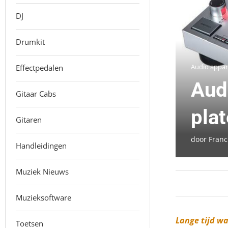
DJ
Drumkit
Audio appar
Effectpedalen
Aud
Gitaar Cabs
pla
Gitaren
door
Franc
Handleidingen
Muziek Nieuws
Muzieksoftware
Lange tijd w
Toetsen