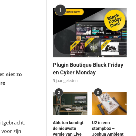
1
Plugin Boutique Black Friday
en Cyber Monday
et niet zo
5 jaar geleden
ere
2
3
itgebracht.
Ableton kondigt
U2 in een
de nieuwste
stompbox –
 voor zijn
versie van Live
Joshua Ambient