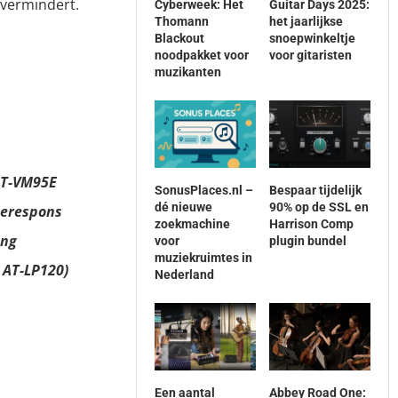
 vermindert.
Cyberweek: Het
Guitar Days 2025:
Thomann
het jaarlijkse
Blackout
snoepwinkeltje
noodpakket voor
voor gitaristen
muzikanten
AT-VM95E
SonusPlaces.nl –
Bespaar tijdelijk
dé nieuwe
90% op de SSL en
ierespons
zoekmachine
Harrison Comp
ing
voor
plugin bundel
muziekruimtes in
 AT-LP120)
Nederland
Een aantal
Abbey Road One: