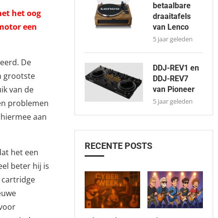
betaalbare
met het oog
draaitafels
 motor een
van Lenco
5 jaar geleden
deerd. De
DDJ-REV1 en
n grootste
DDJ-REV7
ik van de
van Pioneer
5 jaar geleden
gen problemen
s hiermee aan
RECENTE POSTS
dat het een
el beter hij is
cartridge
ieuwe
 voor