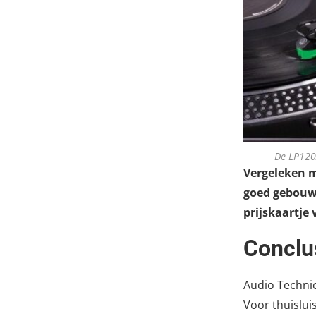
De LP120X
Vergeleken me
goed gebouwd
prijskaartje 
Conclu
Audio Technic
Voor thuislui