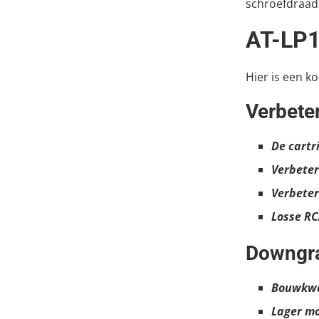
schroefdraad
AT-LP1
Hier is een k
Verbete
De cartr
Verbeter
Verbeter
Losse RC
Downgr
Bouwkwa
Lager m