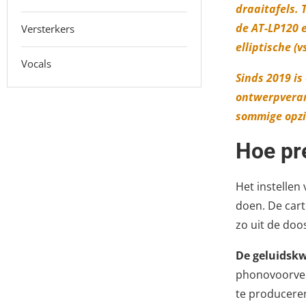
draaitafels. 
de AT-LP120 e
Versterkers
elliptische (
Vocals
Sinds 2019 is
ontwerpveran
sommige opzic
Hoe pr
Het instellen
doen. De cart
zo uit de doos
De geluidskw
phonovoorver
te producere