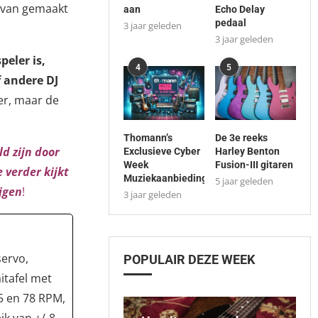
 van gemaakt
aan
Echo Delay
pedaal
3 jaar geleden
3 jaar geleden
peler is,
4
5
f andere DJ
er, maar de
Thomann’s
De 3e reeks
d zijn door
Exclusieve Cyber
Harley Benton
Week
Fusion-III gitaren
 verder kijkt
Muziekaanbiedingen
5 jaar geleden
ijgen
!
3 jaar geleden
servo,
POPULAIR DEZE WEEK
itafel met
5 en 78 RPM,
ik van +/-8