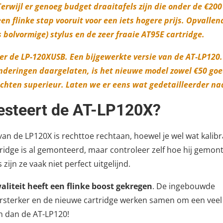
Terwijl er genoeg budget draaitafels zijn die onder de €20
en flinke stap vooruit voor een iets hogere prijs. Opvallen
vs bolvormige) stylus en de zeer fraaie AT95E cartridge.
 er de LP-120XUSB. Een bijgewerkte versie van de AT-LP120.
deringen daargelaten, is het nieuwe model zowel €50 goe
hten superieur. Laten we er eens wat gedetailleerder naa
esteert de AT-LP120X?
 van de LP120X is rechttoe rechtaan, hoewel je wel wat kalib
ridge is al gemonteerd, maar controleer zelf hoe hij gemont
 zijn ze vaak niet perfect uitgelijnd.
aliteit heeft een flinke boost gekregen
. De ingebouwde
sterker en de nieuwe cartridge werken samen om een veel 
n dan de AT-LP120!