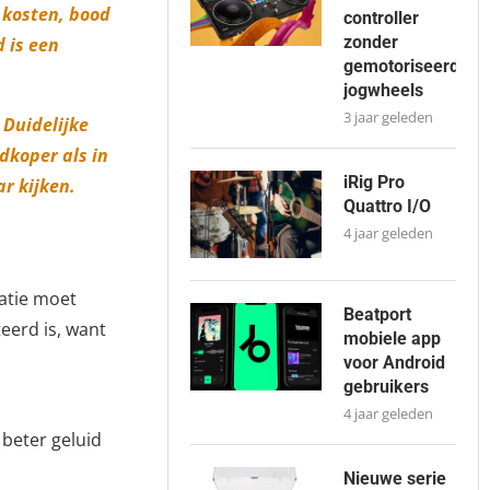
0 kosten, bood
controller
zonder
d is een
gemotoriseerde
jogwheels
3 jaar geleden
 Duidelijke
dkoper als in
iRig Pro
r kijken.
Quattro I/O
4 jaar geleden
ratie moet
Beatport
eerd is, want
mobiele app
voor Android
gebruikers
4 jaar geleden
beter geluid
Nieuwe serie