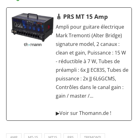
🎸 PRS MT 15 Amp
Ampli pour guitare électrique
Mark Tremonti (Alter Bridge)
signature model, 2 canaux :
clean et gain, Puissance : 15 W
- réductible à 7 W, Tubes de
préampli : 6x JJ EC83S, Tubes de
puissance : 2x JJ 6L6GCMS,
Contrôles dans le canal gain :
gain / master /...
▶Voir sur Thomann.de !
AMP
MT-15
MT15
PRS
TREMONTI