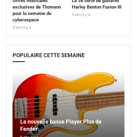
Offres musicales
La 3e série de guitares
exclusives de Thomann
Harley Benton Fusion-III
pour la semaine du
5 ans il y a
cyberespace
3 ans il y a
POPULAIRE CETTE SEMAINE
La nouvelle basse Player Plus de
Li
R
E
Fender
po
ba
n
S
5 ans il y a
5 a
5 a
5 a
5 a