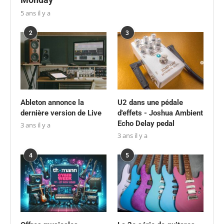
5 ans il y a
2
3
Ableton annonce la
U2 dans une pédale
dernière version de Live
d'effets - Joshua Ambient
Echo Delay pedal
3 ans il y a
3 ans il y a
4
5