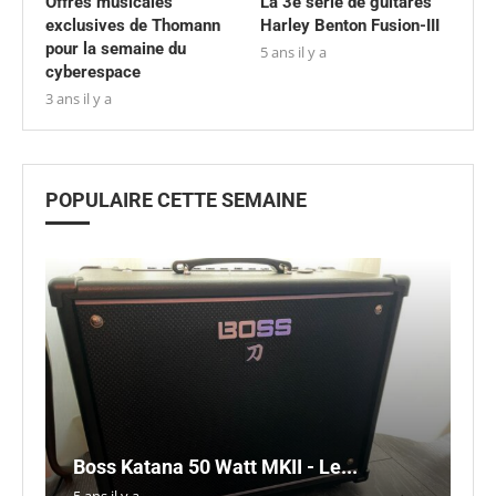
Offres musicales
La 3e série de guitares
exclusives de Thomann
Harley Benton Fusion-III
pour la semaine du
5 ans il y a
cyberespace
3 ans il y a
POPULAIRE CETTE SEMAINE
S
Boss Katana 50 Watt MKII - Le...
le
E
P
C
5 ans il y a
3 a
5 a
4 a
5 a