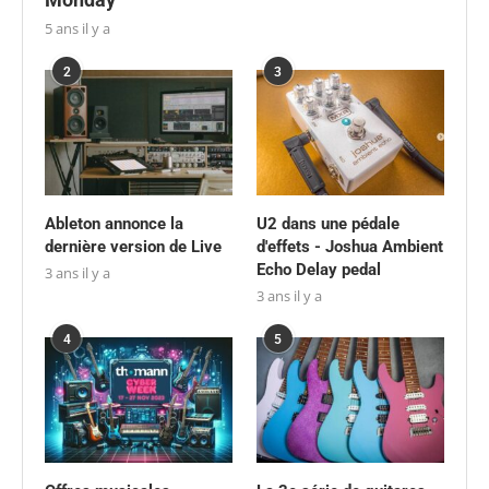
5 ans il y a
2
3
Ableton annonce la
U2 dans une pédale
dernière version de Live
d'effets - Joshua Ambient
Echo Delay pedal
3 ans il y a
3 ans il y a
4
5