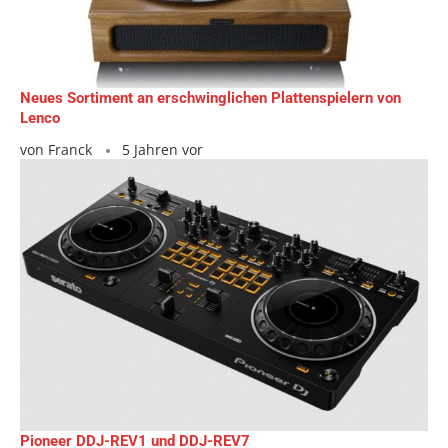
Neues Sortiment an erschwinglichen Plattenspielern von
Lenco
von
Franck
5 Jahren vor
Pioneer DDJ-REV1 und DDJ-REV7