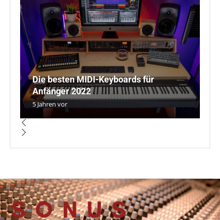
Die besten MIDI-Keyboards für
7
Anfänger 2022
m
iR
L
S
5 Jahren vor
3 
4 
5 
5 