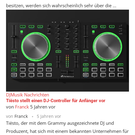
besitzen, werden sich wahrscheinlich sehr über die ...
DJ
Musik Nachrichten
Tiësto stellt einen DJ-Controller für Anfänger vor
von
Franck
5 Jahren vor
von
Franck
5 Jahren vor
Tiësto, der mit dem Grammy ausgezeichnete DJ und
Produzent, hat sich mit einem bekannten Unternehmen für