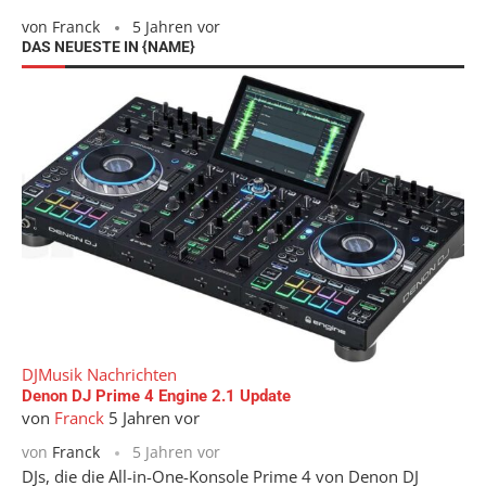
von
Franck
5 Jahren vor
DAS NEUESTE IN {NAME}
DJ
Musik Nachrichten
Denon DJ Prime 4 Engine 2.1 Update
von
Franck
5 Jahren vor
von
Franck
5 Jahren vor
DJs, die die All-in-One-Konsole Prime 4 von Denon DJ