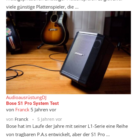
viele günstige Plattenspieler, die ...
Audioausrüstung
DJ
Bose S1 Pro System Test
von
Franck
5 Jahren vor
von
Franck
5 Jahren vor
Bose hat im Laufe der Jahre mit seiner L1-Serie eine Reihe
von tragbaren P.A.s entwickelt, aber der S1 Pro ...