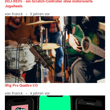
DDJ-REV5 - ein Scratch-Controller ohne motorisierte
Jogwheels
von
Franck
3 Jahren vor
iRig Pro Quattro I/O
von
Franck
4 Jahren vor