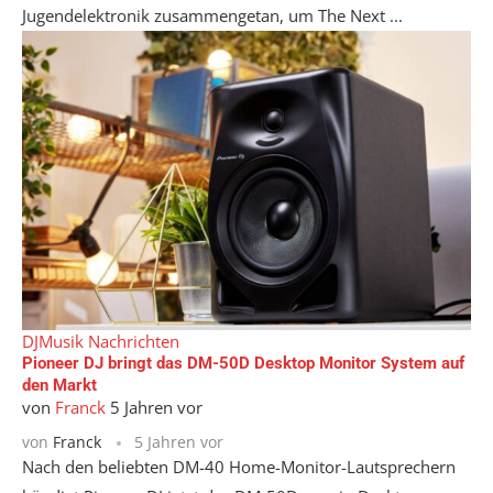
Jugendelektronik zusammengetan, um The Next ...
DJ
Musik Nachrichten
Pioneer DJ bringt das DM-50D Desktop Monitor System auf
den Markt
von
Franck
5 Jahren vor
von
Franck
5 Jahren vor
Nach den beliebten DM-40 Home-Monitor-Lautsprechern