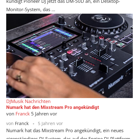
kündigt Pioneer DJ jetzt das DM-50D an, ein Desktop-
Monitor-System, das ...
DJ
Musik Nachrichten
Numark hat den Mixstream Pro angekündigt
von
Franck
5 Jahren vor
von
Franck
5 Jahren vor
Numark hat das Mixstream Pro angekündigt, ein neues
eigenständiges DJ-System, das auf der Engine DJ-Plattform