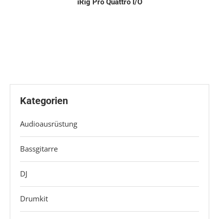
iRig Pro Quattro I/O
Kategorien
Audioausrüstung
Bassgitarre
DJ
Drumkit