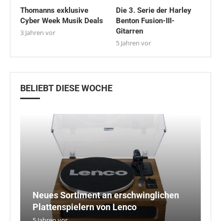
Thomanns exklusive
Die 3. Serie der Harley
Cyber Week Musik Deals
Benton Fusion-III-
Gitarren
3 Jahren vor
5 Jahren vor
BELIEBT DIESE WOCHE
Neues Sortiment an erschwinglichen
L
A
D
Plattenspielern von Lenco
i
P
Fo
T
5 Jahren vor
5 
5 
3 
4 