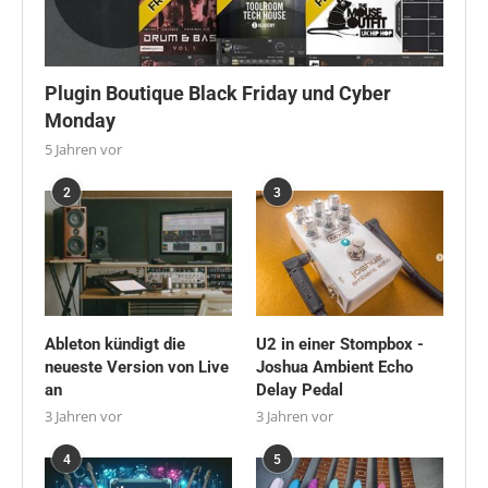
Plugin Boutique Black Friday und Cyber
Monday
5 Jahren vor
2
3
Ableton kündigt die
U2 in einer Stompbox -
neueste Version von Live
Joshua Ambient Echo
an
Delay Pedal
3 Jahren vor
3 Jahren vor
4
5